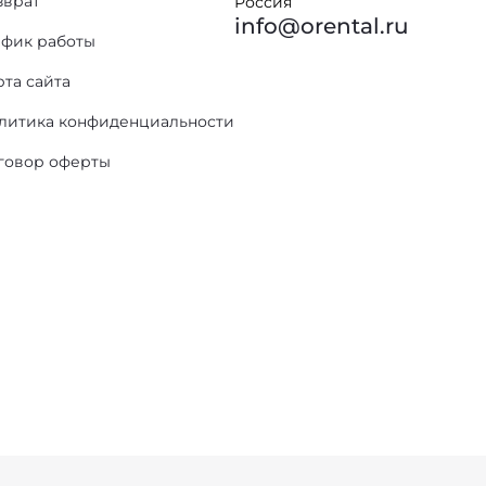
зврат
Россия
info@orental.ru
афик работы
рта сайта
литика конфиденциальности
говор оферты