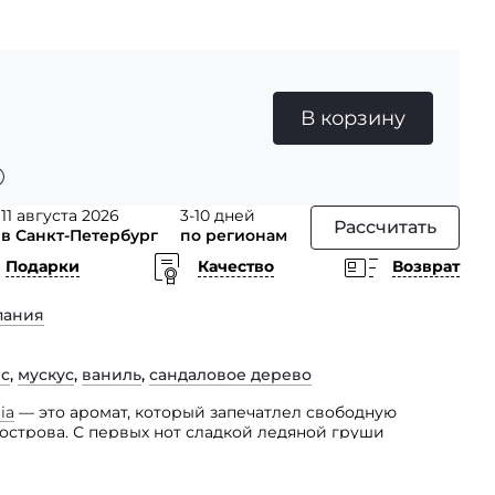
В корзину
11 августа 2026
3-10 дней
Рассчитать
в Санкт-Петербург
по регионам
Подарки
Качество
Возврат
пания
с
,
мускус
,
ваниль
,
сандаловое дерево
ia
— это аромат, который запечатлел свободную
острова. С первых нот сладкой ледяной груши
ис и тёплую кремовую ваниль.
кательное путешествие в дикие, нетронутые места,