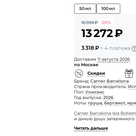
50 мл
100 мл
16 590
₽
-20%
13 272
₽
3 318
₽
× 4 платежа
Доставим
11 августа 2026
по Москве
Скидки
Бренд
Carner Barcelona
Страна производитель
Ис
Пол
Унисекс
Год выпуска
2026
Ноты
груша
,
бергамот
,
ири
Carner Barcelona Isla Bohem
и дикую душу затерянного 
он погружает в мягкий ир
Читать дальше
Парфюм приглашает в увле