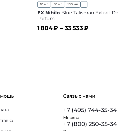
10 мл
50 мл
100 мл
...
EX Nihilo
Blue Talisman Extrait De
Parfum
1 804
₽ –
33 533
₽
 избранное
В корзину
В избранное
омощь
Связь с нами
+7 (495) 744-35-34
лата
Москва
ставка
+7 (800) 250-35-34