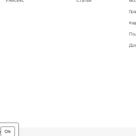
Унисекс
Статьи
Во
Гр
Ка
По
До
а
Ok
ки