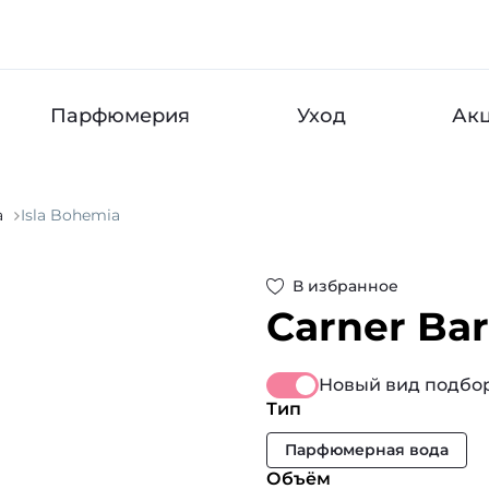
Парфюмерия
Уход
Ак
a
Isla Bohemia
В избранное
Carner Ba
Новый вид подбор
Тип
Парфюмерная вода
Объём