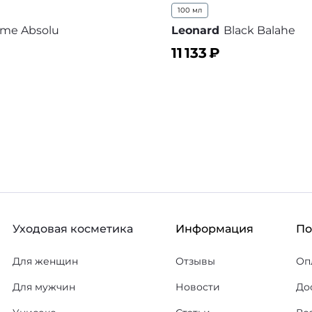
100 мл
me Absolu
Leonard
Black Balahe
11 133
₽
ину
В корзину
В избранное
В
Уходовая косметика
Информация
П
Для женщин
Отзывы
Оп
Для мужчин
Новости
До