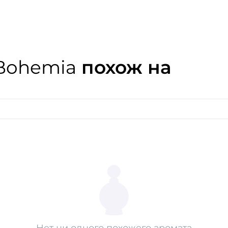
где воздух напоен сладост
медленнее. Сочный, кремо
грушей, плавно переходит
из сандалового дерева и в
приключений и хочет полн
 Bohemia
похож на
Нет ни одного похожего аромата