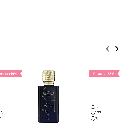
кидка 19%
Скидка 25%
5
15
173
0
3