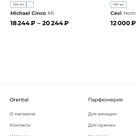
100 мл
...
100 мл
Michael Cinco
M1
Cevi
Hom
18 244
₽ –
20 244
₽
12 000
₽
В корзину
В корз
В избранное
Orental
Парфюмерия
О магазине
Для женщин
Контакты
Для мужчин