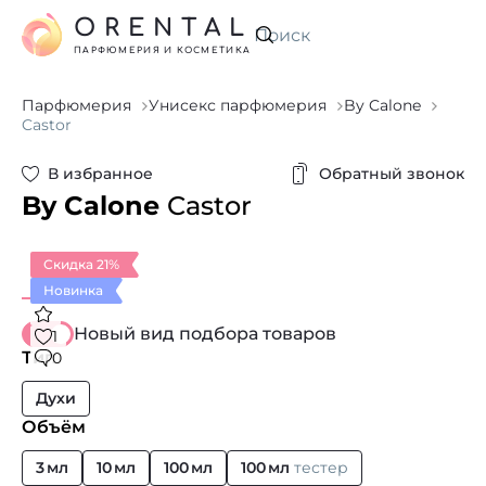
ORENTAL
Искать
ПАРФЮМЕРИЯ И КОСМЕТИКА
Парфюмерия
Унисекс парфюмерия
By Calone
Castor
В избранное
Обратный звонок
By Calone
Castor
Скидка 21%
Новинка
Новый вид подбора товаров
1
Тип
0
Духи
Объём
3 мл
10 мл
100 мл
100 мл
тестер