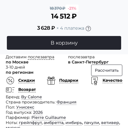
18 370
₽
-21%
14 512
₽
3 628
₽
× 4 платежа
В корзину
Доставим
послезавтра
послезавтра
по Москве
в Санкт-Петербург
3-10 дней
Рассчитать
по регионам
Скидки
Подарки
Качество
Возврат
Бренд
By Calone
Страна производитель
Франция
Пол
Унисекс
Год выпуска
2026
Парфюмер
Pierre Guillaume
Ноты
грейпфрут
,
амбретта
,
имбирь
,
пачули
,
ветивер
,
мускус