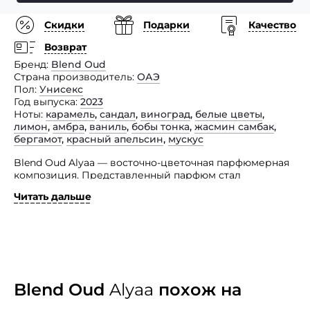
Скидки
Подарки
Качество
Возврат
Бренд
Blend Oud
Страна производитель
ОАЭ
Пол
Унисекс
Год выпуска
2023
Ноты
карамель
,
сандал
,
виноград
,
белые цветы
,
лимон
,
амбра
,
ваниль
,
бобы тонка
,
жасмин самбак
,
бергамот
,
красный апельсин
,
мускус
Blend Oud Alyaa — восточно-цветочная парфюмерная
композиция. Представленный парфюм стал
настоящей благоухающей квинтэссенцией рая, места,
Читать дальше
где нет печалей. Тревог и проблем, где царит
гармония и умиротворение.
Свежие, сладкие и теплые ноты представленного
парфюма, раскрывают его интимный и глубокий
шлейф. Это поэзия во флаконе, которую вы никогда
не перестанете носить, которая никогда
не разочарует. Настоящее удовольствие, экстаз,
Blend Oud
Alyaa
похож на
распространятся по всему вашему телу. В переводе
с арабского Alyaa означает небо, рай, высота, поэтому