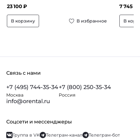
23 100
₽
7 745
₽
В корзину
В избранное
В корз
Связь с нами
+7 (495) 744-35-34
+7 (800) 250-35-34
Москва
Россия
info@orental.ru
Соцсети и мессенджеры
Группа в VK
Телеграм-канал
Телеграм-бот