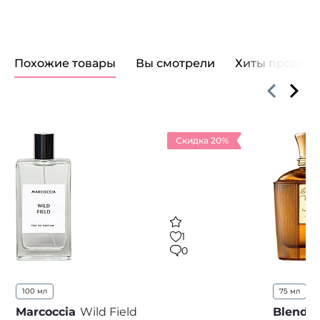
Похожие товары
Вы смотрели
Хиты продаж
Скидка 20%
1
0
100 мл
75 мл
Marcoccia
Wild Field
Blend 