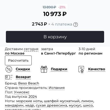
13 890
₽
-21%
10 973
₽
2 743
₽
× 4 платежа
В корзину
Доставим
сегодня
завтра
3-10 дней
по Москве
в Санкт-Петербург
по регионам
Рассчитать
Скидки
Подарки
Качество
Возврат
Бренд
Beso Beach
Страна производитель
Испания
Пол
Унисекс
Год выпуска
2024
Ноты
морские ноты
,
шалфей мускатный
,
лимон
,
мандарин
,
кедр
,
сухая древесина
,
мускус
,
шисо
,
минеральные ноты