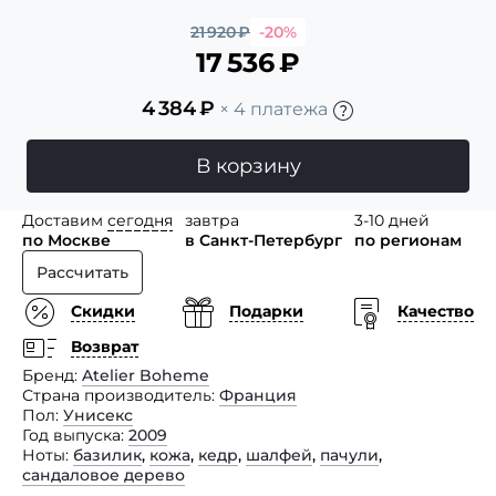
21 920
₽
-20%
17 536
₽
4 384
₽
× 4 платежа
В корзину
Доставим
сегодня
завтра
3-10 дней
по Москве
в Санкт-Петербург
по регионам
Рассчитать
Скидки
Подарки
Качество
Возврат
Бренд
Atelier Boheme
Страна производитель
Франция
Пол
Унисекс
Год выпуска
2009
Ноты
базилик
,
кожа
,
кедр
,
шалфей
,
пачули
,
сандаловое дерево