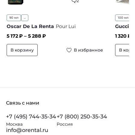
2
90 мл
...
100 мл
..
Oscar De La Renta
Pour Lui
Gucci
P
5 172
₽ –
5 288
₽
1 320
₽ 
В корзину
В избранное
В корз
Связь с нами
+7 (495) 744-35-34
+7 (800) 250-35-34
Москва
Россия
info@orental.ru