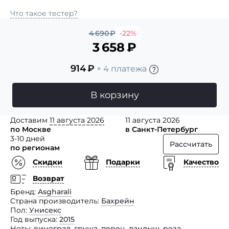
Что такое тестер?
4 690
₽
-22%
3 658
₽
914
₽
× 4 платежа
В корзину
Доставим
11 августа 2026
11 августа 2026
по Москве
в Санкт-Петербург
3-10 дней
Рассчитать
по регионам
Скидки
Подарки
Качество
Возврат
Бренд
Asgharali
Страна производитель
Бахрейн
Пол
Унисекс
Год выпуска
2015
Ноты
виноград
,
груша
,
перец
,
ландыш
,
роза
,