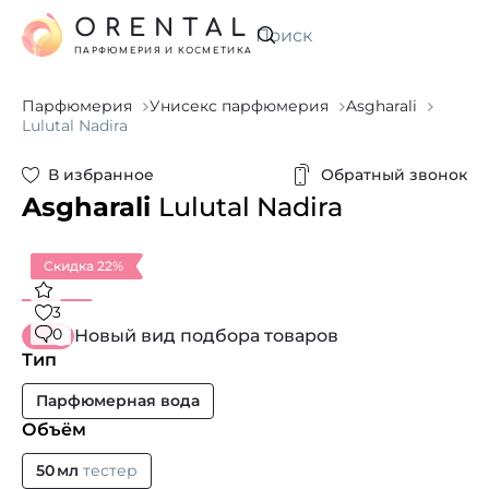
ORENTAL
Искать
ПАРФЮМЕРИЯ И КОСМЕТИКА
Парфюмерия
Унисекс парфюмерия
Asgharali
Lulutal Nadira
В избранное
Обратный звонок
Asgharali
Lulutal Nadira
Скидка 22%
3
0
Новый вид подбора товаров
Тип
Парфюмерная вода
Объём
50 мл
тестер