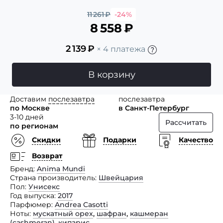
11 261
₽
-24%
8 558
₽
2 139
₽
× 4 платежа
В корзину
Доставим
послезавтра
послезавтра
по Москве
в Санкт-Петербург
3-10 дней
Рассчитать
по регионам
Скидки
Подарки
Качество
Возврат
Бренд
Anima Mundi
Страна производитель
Швейцария
Пол
Унисекс
Год выпуска
2017
Парфюмер
Andrea Casotti
Ноты
мускатный орех
,
шафран
,
кашмеран
(сashmeran)
,
кипарис