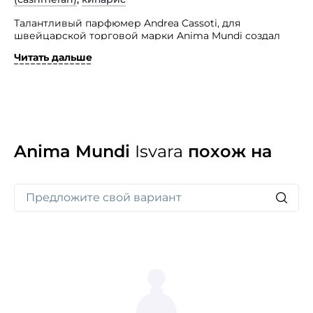
Талантливый парфюмер Andrea Cassoti, для
швейцарской торговой марки Anima Mundi создал
коллекцию из пяти ароматов, каждый из них
Читать дальше
воплощает божественную сущность, наполняющую
жизнь человека.
Они не ограничены рамками гендерности, поэтому
одинаково подходят мужчинам и женщинам. Аромат
Isvara принадлежит к семейству восточно-древесных
передает суть близости человека и высшей
божественной силы.
Anima Mundi
Isvara
похож на