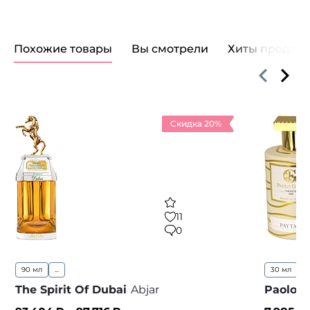
Похожие товары
Вы смотрели
Хиты продаж
Скидка 20%
11
0
90 мл
...
30 мл
1
The Spirit Of Dubai
Abjar
Paolo Gi