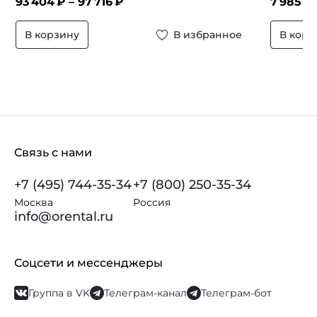
93 404
₽ –
97 716
₽
7 985
₽ 
В корзину
В избранное
В корз
Связь с нами
+7 (495) 744-35-34
+7 (800) 250-35-34
Москва
Россия
info@orental.ru
Соцсети и мессенджеры
Группа в VK
Телеграм-канал
Телеграм-бот