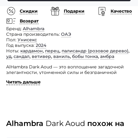
Скидки
Подарки
Качество
Возврат
Бренд
Alhambra
Страна производитель
ОАЭ
Пол
Унисекс
Год выпуска
2024
Ноты
кардамон
,
перец
,
палисандр (розовое дерево)
,
уд
,
сандал
,
ветивер
,
ваниль
,
бобы тонка
,
амбра
AlHambra Dark Aoud — это воплощение загадочной
элегантности, утонченной силы и безграничной
красоты. Этот унисекс аромат, созданный
Читать дальше
с безупречной тщательностью, погружает вас в мир
восточной роскоши и природной мощи.
Перед вами не просто парфюм, а настоящий ритуал,
сопровождающий вас в самых важных моментах
жизни. Каждая капля этого роскошного парфюма
не только отражает ваш вкус, но и создает атмосферу
уверенности и силы, помогая выделиться из толпы
Alhambra
Dark Aoud
похож на
и оставить незабываемое впечатление.