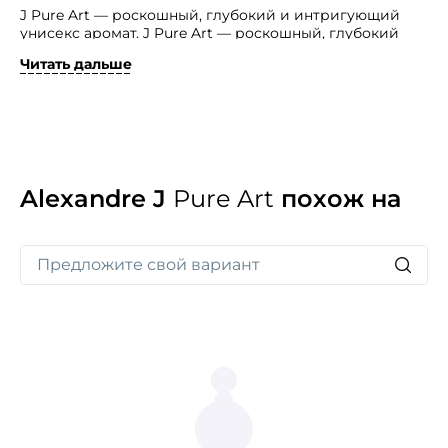
J Pure Art — роскошный, глубокий и интригующий
унисекс аромат. J Pure Art — роскошный, глубокий
и интригующий унисекс аромат.
Читать дальше
Авторы-парфюмеры были вдохновлены высоким
искусством парижских музеев, и факт в том, что
композиция получилась торжественной и очень
привлекательной. Открывается аромат дымно-
смолистым белым кедром с вплетенными в него
тонкими нитями таинственного бергамота. Затем
изысканные, многогранные переливы дерева агар
Alexandre J
Pure Art
похож на
на фоне живого жасмина полностью захватывают
восторженное обоняние. Пышный, шикарный
и сложный шлейф, как мантия короля, придает
аромату царственное величие. Тут тонкий,
экзотический сандал соседствует с ванильно-
пудровым гелиотропом, горьковато-сладкие бобы
тонка с амбреттой. Все это на нежном, шелковом
фоне волшебного сочетания черной амбры и мускуса.