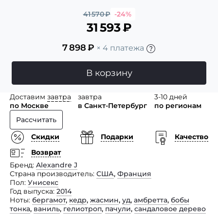
41 570
₽
-24%
31 593
₽
7 898
₽
× 4 платежа
В корзину
Доставим
завтра
завтра
3-10 дней
по Москве
в Санкт-Петербург
по регионам
Рассчитать
Скидки
Подарки
Качество
Возврат
Бренд
Alexandre J
Страна производитель
США
,
Франция
Пол
Унисекс
Год выпуска
2014
Ноты
бергамот
,
кедр
,
жасмин
,
уд
,
амбретта
,
бобы
тонка
,
ваниль
,
гелиотроп
,
пачули
,
сандаловое дерево