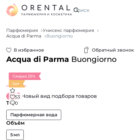
ORENTAL
Искать
ПАРФЮМЕРИЯ И КОСМЕТИКА
Парфюмерия
Унисекс парфюмерия
Acqua di Parma
Buongiorno
В избранное
Обратный звонок
Acqua di Parma
Buongiorno
Скидка 25%
Хит
Новый вид подбора товаров
53
Тип
0
Парфюмерная вода
Объём
5 мл