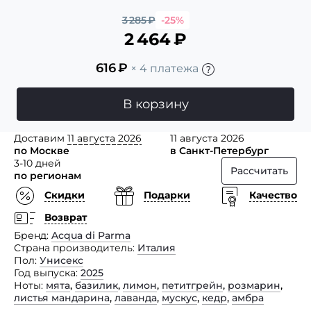
3 285
₽
-25%
2 464
₽
616
₽
× 4 платежа
В корзину
Доставим
11 августа 2026
11 августа 2026
по Москве
в Санкт-Петербург
3-10 дней
Рассчитать
по регионам
Скидки
Подарки
Качество
Возврат
Бренд
Acqua di Parma
Страна производитель
Италия
Пол
Унисекс
Год выпуска
2025
Ноты
мята
,
базилик
,
лимон
,
петитгрейн
,
розмарин
,
листья мандарина
,
лаванда
,
мускус
,
кедр
,
амбра