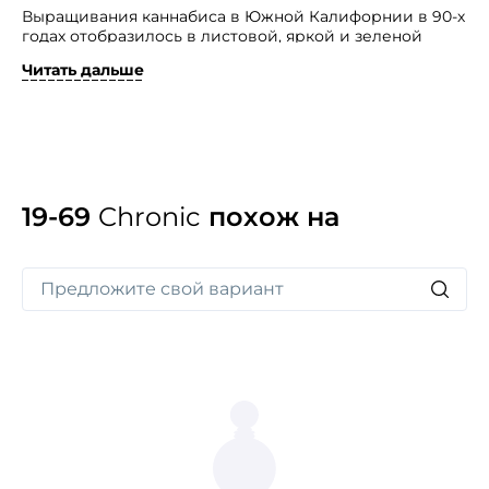
Выращивания каннабиса в Южной Калифорнии в 90-х
годах отобразилось в листовой, яркой и зеленой
парфюмерной композиции Chronic.
Читать дальше
Изыск вышел в рамках парфюмерной серии,
созданной нишевым брендом из Швеции 19−69.
Притягательно-гипнотическое звучание аромата
создано из нот горького грейпфрута, аккорда
каннабиса и мха. И адресован он неординарным
личностям, которые не боятся смелых экспериментов
со своим стилем, бросая этим вызов окружающему
19-69
Chronic
похож на
миру.