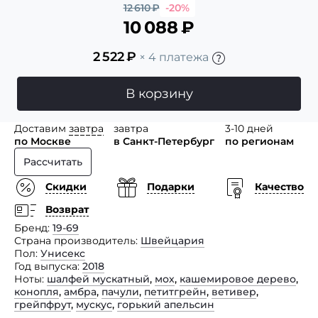
12 610
₽
-20%
10 088
₽
2 522
₽
× 4 платежа
В корзину
Доставим
завтра
завтра
3-10 дней
по Москве
в Санкт-Петербург
по регионам
Рассчитать
Скидки
Подарки
Качество
Возврат
Бренд
19-69
Страна производитель
Швейцария
Пол
Унисекс
Год выпуска
2018
Ноты
шалфей мускатный
,
мох
,
кашемировое дерево
,
конопля
,
амбра
,
пачули
,
петитгрейн
,
ветивер
,
грейпфрут
,
мускус
,
горький апельсин