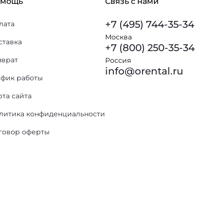
омощь
Связь с нами
+7 (495) 744-35-34
лата
Москва
ставка
+7 (800) 250-35-34
зврат
Россия
info@orental.ru
афик работы
рта сайта
литика конфиденциальности
говор оферты