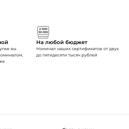
ной
На любой бюджет
упке вы
Номинал наших сертификатов от двух
номиналом,
до пятидесяти тысяч рублей
зже