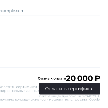
20 000
₽
Сумма к оплате
платить сертификат",
Оплатить сертификат
 персональных данных
Сайт защищён при помощи reCAPTCHA.
политика конфиденциальности
и
условия использования
Google.