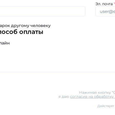
Эл. почта
арок другому человеку
пособ оплаты
лайн
Нажимая кнопку "О
я даю
согласие на обработку
Действует