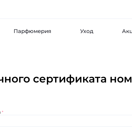
Парфюмерия
Уход
Ак
ного сертификата ном
я