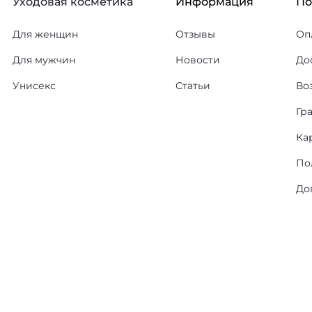
Уходовая косметика
Информация
П
Для женщин
Отзывы
Оп
Для мужчин
Новости
До
Унисекс
Статьи
Во
Гр
Ка
По
До