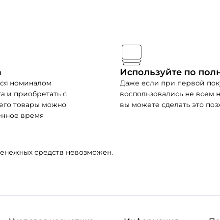
а
Используйте по пол
ься номиналом
Даже если при первой пок
а и приобретать с
воспользовались не всем 
его товары можно
вы можете сделать это по
енное время
денежных средств невозможен.