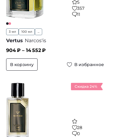
5
357
11
3 мл
100 мл
...
Vertus
Narcos'is
904
₽ –
14 552
₽
В корзину
В избранное
Скидка 24%
28
0