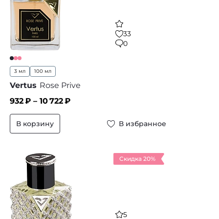
33
0
3 мл
100 мл
Vertus
Rose Prive
932
₽ –
10 722
₽
В корзину
В избранное
Скидка 20%
5