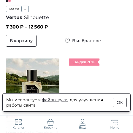
100 мл
...
Vertus
Silhouette
7 300
₽ –
12 560
₽
В корзину
В избранное
Скидка 20%
5
Мы используем
файлы куки
, для улучшения
59
Ok
работы сайта
1
100 мл
Каталог
Корзина
Вход
Меню