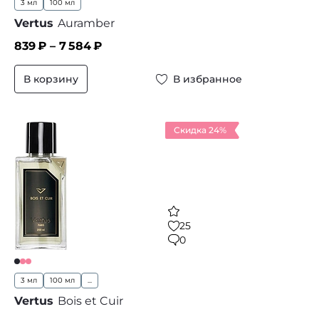
3 мл
100 мл
Vertus
Auramber
839
₽ –
7 584
₽
В корзину
В избранное
Скидка 24%
25
0
3 мл
100 мл
...
Vertus
Bois et Cuir