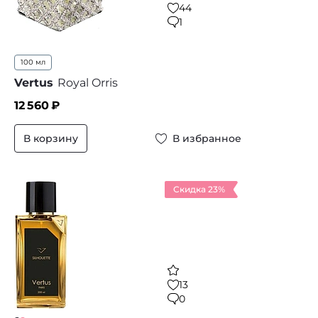
44
1
100 мл
Vertus
Royal Orris
12 560
₽
В корзину
В избранное
Скидка 23%
13
0