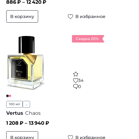
886
₽ –
12 420
₽
В корзину
В избранное
Скидка 20%
34
0
100 мл
...
Vertus
Chaos
1 208
₽ –
13 940
₽
В корзину
В избранное