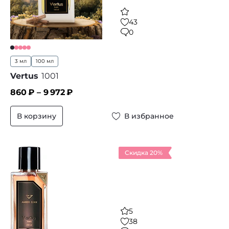
43
0
3 мл
100 мл
Vertus
1001
860
₽ –
9 972
₽
В корзину
В избранное
Скидка 20%
5
38