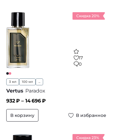
Скидка 20%
17
0
3 мл
100 мл
...
Vertus
Paradox
932
₽ –
14 696
₽
В корзину
В избранное
Скидка 23%