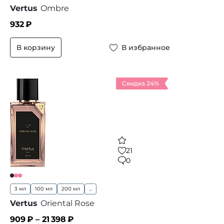
Vertus
Ombre
932
₽
В корзину
В избранное
Скидка 24%
21
0
3 мл
100 мл
200 мл
...
Vertus
Oriental Rose
909
₽ –
21 398
₽