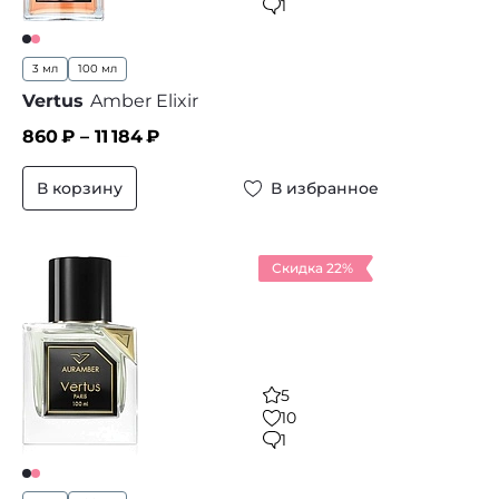
1
3 мл
100 мл
Vertus
Amber Elixir
860
₽ –
11 184
₽
В корзину
В избранное
Скидка 22%
5
10
1