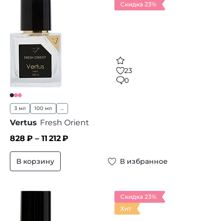
Скидка 23%
23
0
3 мл
100 мл
...
Vertus
Fresh Orient
828
₽ –
11 212
₽
В корзину
В избранное
Скидка 23%
Хит