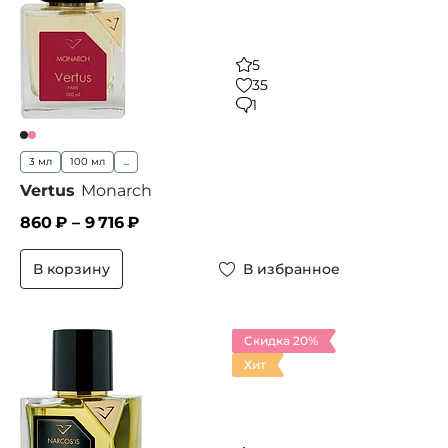
5
35
1
3 мл
100 мл
...
Vertus
Monarch
860
₽ –
9 716
₽
В корзину
В избранное
Скидка 20%
Хит