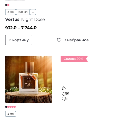
3 мл
100 мл
...
Vertus
Night Dose
932
₽ –
7 744
₽
В корзину
В избранное
Скидка 20%
15
0
3 мл