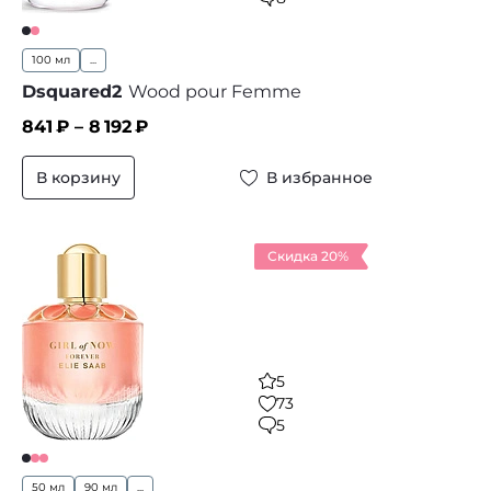
100 мл
...
Dsquared2
Wood pour Femme
841
₽ –
8 192
₽
В корзину
В избранное
Скидка 20%
5
73
5
50 мл
90 мл
...