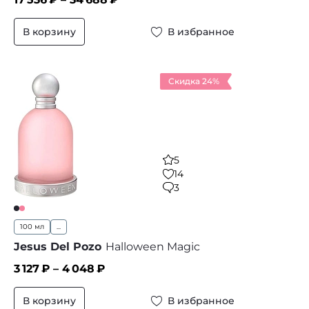
В корзину
В избранное
Скидка 24%
5
14
3
100 мл
...
Jesus Del Pozo
Halloween Magic
3 127
₽ –
4 048
₽
В корзину
В избранное