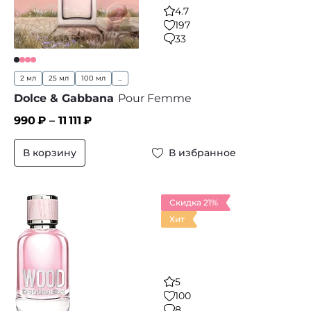
4.7
197
33
2 мл
25 мл
100 мл
...
Dolce & Gabbana
Pour Femme
990
₽ –
11 111
₽
В корзину
В избранное
Скидка 21%
Хит
5
100
8