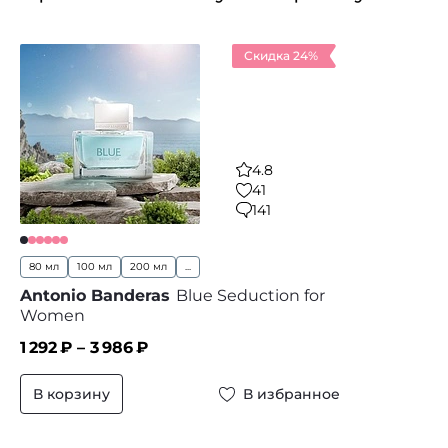
Скидка 24%
4.8
41
141
80 мл
100 мл
200 мл
...
Antonio Banderas
Blue Seduction for
Women
1 292
₽ –
3 986
₽
В корзину
В избранное