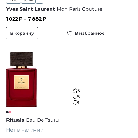
30 мл
90 мл
...
Yves Saint Laurent
Mon Paris Couture
1 022
₽ –
7 882
₽
В корзину
В избранное
5
5
1
Rituals
Eau De Tsuru
Нет в наличии