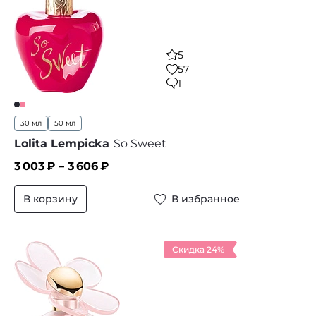
5
57
1
30 мл
50 мл
Lolita Lempicka
So Sweet
3 003
₽ –
3 606
₽
В корзину
В избранное
Скидка 24%