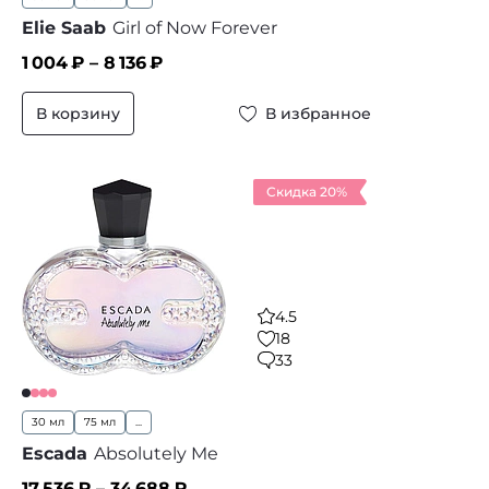
Elie Saab
Girl of Now Forever
1 004
₽ –
8 136
₽
В корзину
В избранное
Скидка 20%
4.5
18
33
30 мл
75 мл
...
Escada
Absolutely Me
17 536
₽ –
34 688
₽