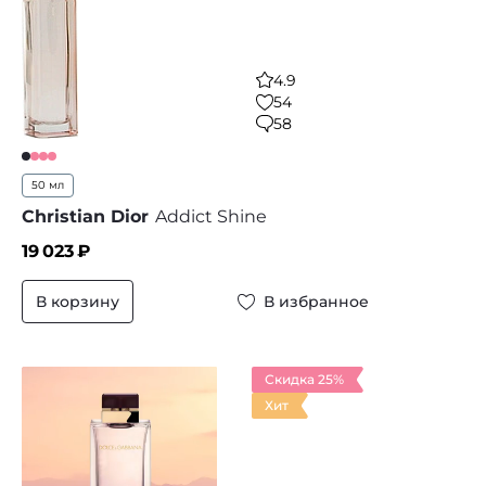
4.9
54
58
50 мл
Christian Dior
Addict Shine
19 023
₽
В корзину
В избранное
Скидка 25%
Хит