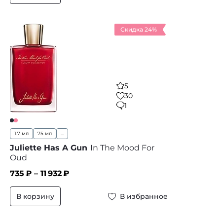
Скидка 24%
5
30
1
1.7 мл
75 мл
...
Juliette Has A Gun
In The Mood For
Oud
735
₽ –
11 932
₽
В корзину
В избранное