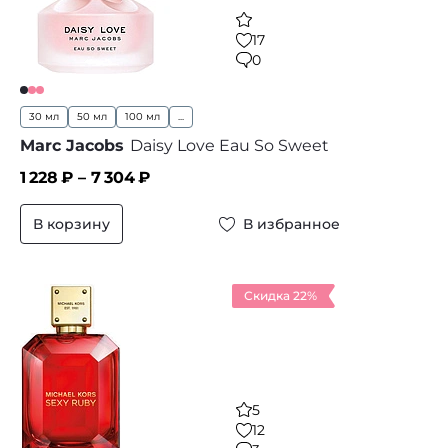
17
0
30 мл
50 мл
100 мл
...
Marc Jacobs
Daisy Love Eau So Sweet
1 228
₽ –
7 304
₽
В корзину
В избранное
Скидка 22%
5
12