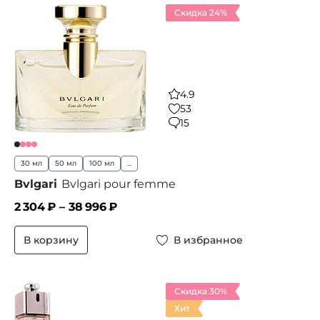
Скидка 24%
4.9
53
15
30 мл
50 мл
100 мл
...
Bvlgari
Bvlgari pour femme
2 304
₽ –
38 996
₽
В корзину
В избранное
Скидка 30%
Хит