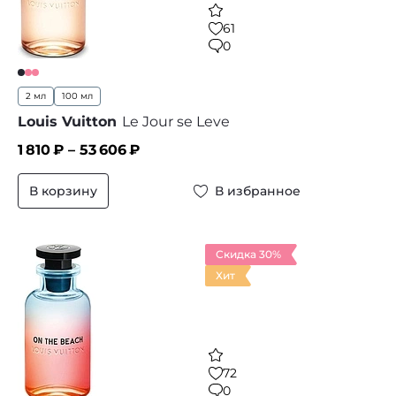
61
0
2 мл
100 мл
Louis Vuitton
Le Jour se Leve
1 810
₽ –
53 606
₽
В корзину
В избранное
Скидка 30%
Хит
72
0