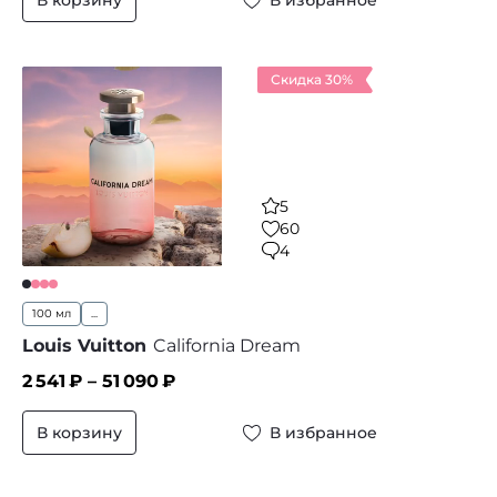
Скидка 30%
5
60
4
100 мл
...
Louis Vuitton
California Dream
2 541
₽ –
51 090
₽
В корзину
В избранное