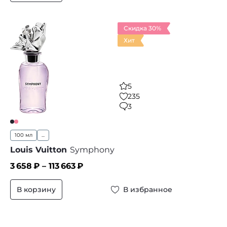
Скидка 30%
Хит
5
235
3
100 мл
...
Louis Vuitton
Symphony
3 658
₽ –
113 663
₽
В корзину
В избранное