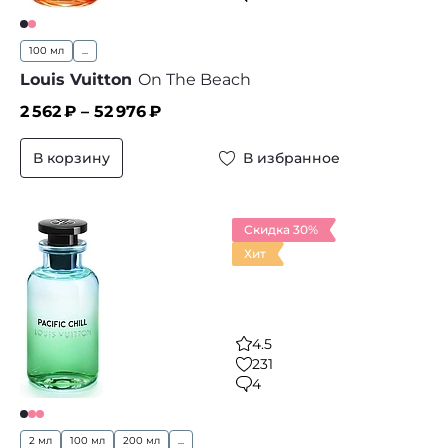
100 мл
...
Louis Vuitton
On The Beach
2 562
₽ –
52 976
₽
В корзину
В избранное
Скидка 30%
Хит
4.5
231
4
2 мл
100 мл
200 мл
...