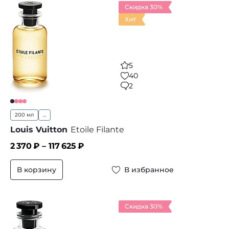
Скидка 30%
Хит
5
40
2
200 мл
...
Louis Vuitton
Etoile Filante
2 370
₽ –
117 625
₽
В корзину
В избранное
Скидка 30%