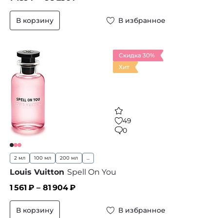
В корзину
В избранное
Скидка 30%
Хит
49
0
2 мл
100 мл
200 мл
...
Louis Vuitton
Spell On You
1 561
₽ –
81 904
₽
В корзину
В избранное