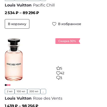
Louis Vuitton
Pacific Chill
2 534
₽ –
89 296
₽
В корзину
В избранное
Скидка 30%
5
42
3
2 мл
100 мл
200 мл
...
Louis Vuitton
Rose des Vents
1 439
₽ –
98 256
₽