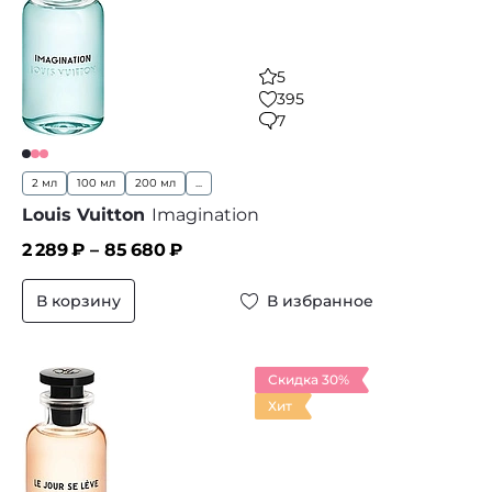
5
395
7
2 мл
100 мл
200 мл
...
Louis Vuitton
Imagination
2 289
₽ –
85 680
₽
В корзину
В избранное
Скидка 30%
Хит