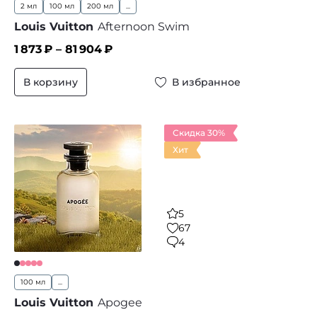
2 мл
100 мл
200 мл
...
Louis Vuitton
Afternoon Swim
1 873
₽ –
81 904
₽
В корзину
В избранное
Скидка 30%
Хит
5
67
4
100 мл
...
Louis Vuitton
Apogee