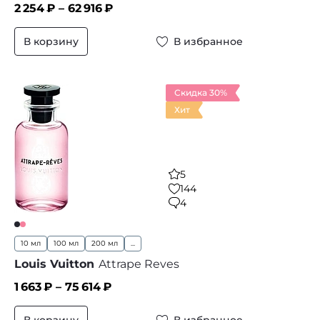
2 254
₽ –
62 916
₽
В корзину
В избранное
Скидка 30%
Хит
5
144
4
10 мл
100 мл
200 мл
...
Louis Vuitton
Attrape Reves
1 663
₽ –
75 614
₽
В корзину
В избранное