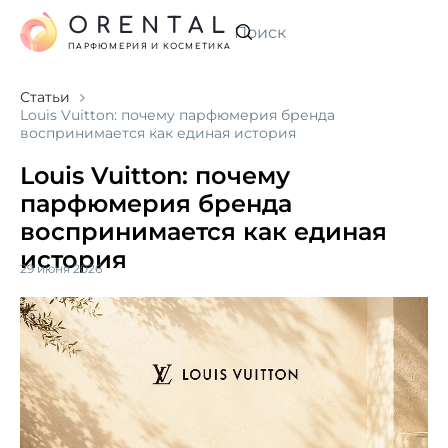
ORENTAL
Искать
ПАРФЮМЕРИЯ И КОСМЕТИКА
Статьи
Louis Vuitton: почему парфюмерия бренда
воспринимается как единая история
Louis Vuitton: почему
парфюмерия бренда
воспринимается как единая
история
29 июня 2026