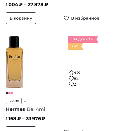
1 004
₽ –
27 878
₽
В корзину
В избранное
Скидка 20%
Хит
4.8
82
21
100 мл
...
Hermes
Bel Ami
1 168
₽ –
33 976
₽