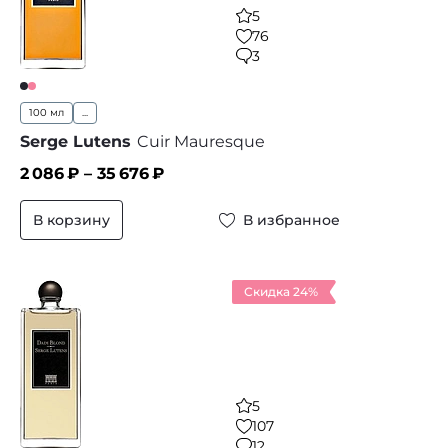
5
76
3
100 мл
...
Serge Lutens
Cuir Mauresque
2 086
₽ –
35 676
₽
В корзину
В избранное
Скидка 24%
5
107
12