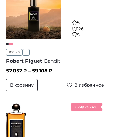
5
126
5
100 мл
...
Robert Piguet
Bandit
52 052
₽ –
59 108
₽
В корзину
В избранное
Скидка 24%