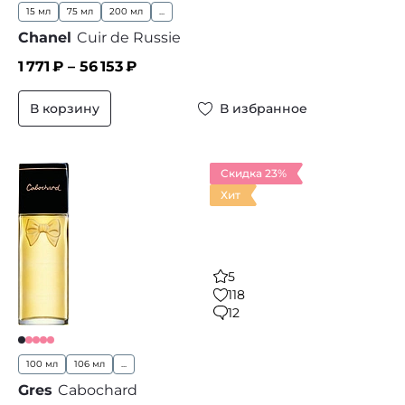
15 мл
75 мл
200 мл
...
Chanel
Cuir de Russie
1 771
₽ –
56 153
₽
В корзину
В избранное
Скидка 23%
Хит
5
118
12
100 мл
106 мл
...
Gres
Cabochard