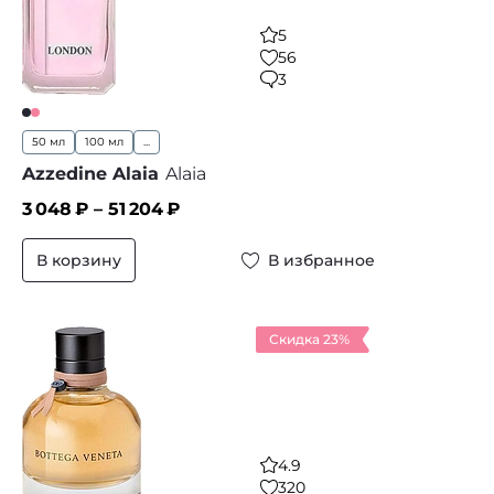
5
56
3
50 мл
100 мл
...
Azzedine Alaia
Alaia
3 048
₽ –
51 204
₽
В корзину
В избранное
Скидка 23%
4.9
320