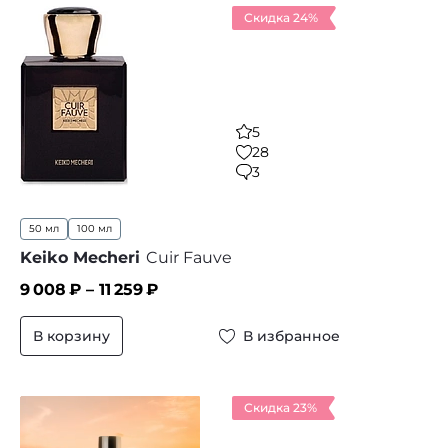
Скидка 24%
5
28
3
50 мл
100 мл
Keiko Mecheri
Cuir Fauve
9 008
₽ –
11 259
₽
В корзину
В избранное
Скидка 23%