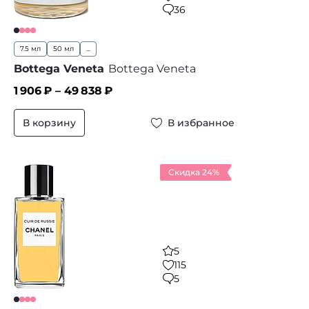
36
7.5 мл
50 мл
...
Bottega Veneta
Bottega Veneta
1 906
₽ –
49 838
₽
В корзину
В избранное
Скидка 24%
5
115
5