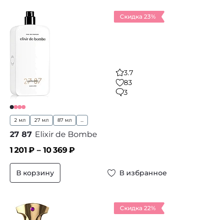
Скидка 23%
3.7
83
3
2 мл
27 мл
87 мл
...
27 87
Elixir de Bombe
1 201
₽ –
10 369
₽
В корзину
В избранное
Скидка 22%