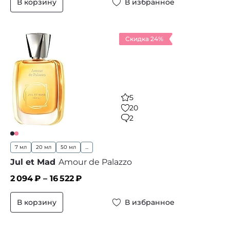
В корзину
В избранное
Скидка 24%
5
20
2
7 мл
20 мл
50 мл
...
Jul et Mad
Amour de Palazzo
2 094
₽ –
16 522
₽
В корзину
В избранное