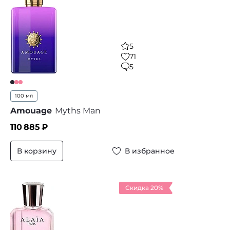
5
71
5
100 мл
Amouage
Myths Man
110 885
₽
В корзину
В избранное
Скидка 20%