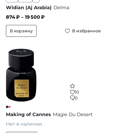
Widian (Aj Arabia)
Delma
874
₽ –
19 500
₽
В корзину
В избранное
10
0
Making of Cannes
Magie Du Desert
Нет в наличии