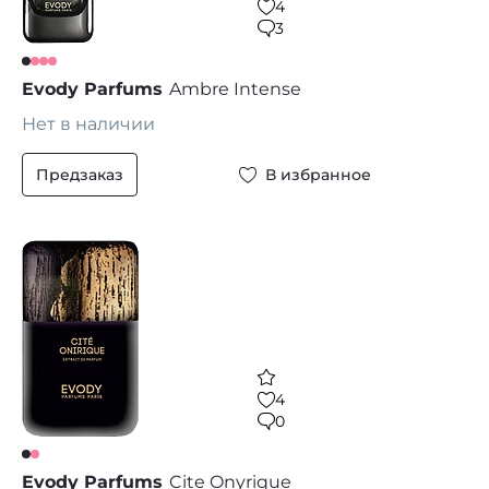
4
3
Evody Parfums
Ambre Intense
Нет в наличии
Предзаказ
В избранное
4
0
Evody Parfums
Cite Onyrique