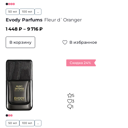
50 мл
100 мл
...
Evody Parfums
Fleur d`Oranger
1 448
₽ –
9 716
₽
В корзину
В избранное
Скидка 24%
5
3
1
50 мл
100 мл
...