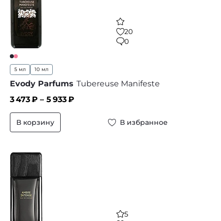
20
0
5 мл
10 мл
Evody Parfums
Tubereuse Manifeste
3 473
₽ –
5 933
₽
В корзину
В избранное
5