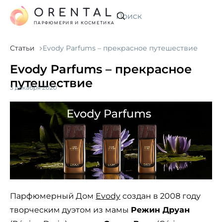
ORENTAL
Искать
ПАРФЮМЕРИЯ И КОСМЕТИКА
Статьи
Evody Parfums – прекрасное путешествие
Evody Parfums – прекрасное
путешествие
3 декабря 2020
Парфюмерный Дом
Evody
создан в 2008 году
творческим дуэтом из мамы
Режин Друан