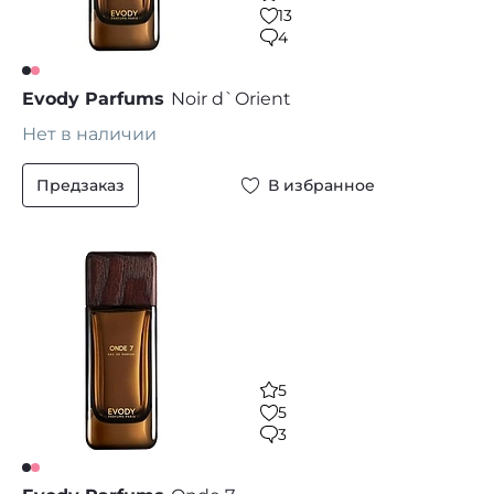
13
4
Evody Parfums
Noir d`Orient
Нет в наличии
Предзаказ
В избранное
5
5
3