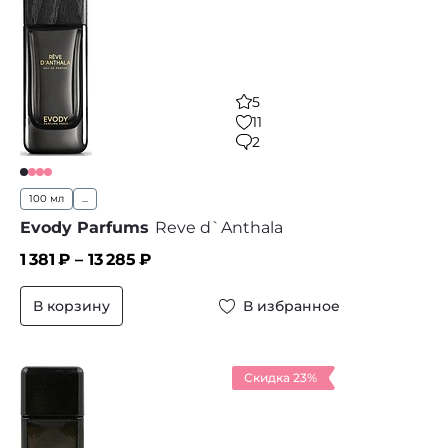
5
11
2
100 мл
...
Evody Parfums
Reve d`Anthala
1 381
₽ –
13 285
₽
В корзину
В избранное
Скидка 23%