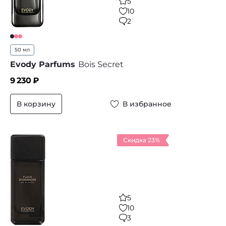
5
10
2
50 мл
Evody Parfums
Bois Secret
9 230
₽
В корзину
В избранное
Скидка 23%
5
10
3