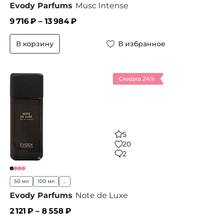
Evody Parfums
Musc Intense
9 716
₽ –
13 984
₽
В корзину
В избранное
Скидка 24%
5
20
2
50 мл
100 мл
...
Evody Parfums
Note de Luxe
2 121
₽ –
8 558
₽