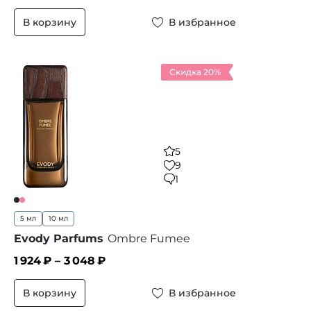
В корзину
В избранное
Скидка 20%
5
9
1
5 мл
10 мл
Evody Parfums
Ombre Fumee
1 924
₽ –
3 048
₽
В корзину
В избранное