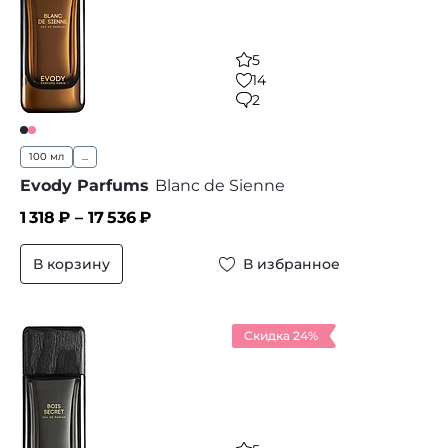
5
14
2
100 мл
...
Evody Parfums
Blanc de Sienne
1 318
₽ –
17 536
₽
В корзину
В избранное
Скидка 24%