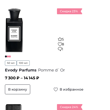
Скидка 23%
5
8
1
50 мл
100 мл
Evody Parfums
Pomme d`Or
7 300
₽ –
14 145
₽
В корзину
В избранное
Скидка 24%