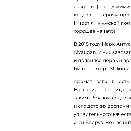
созданы французкими а
х годов, по героям про
Имеет ли мужской пол 
хорошее начало!
В 2015 году Марк-Анту
Givaudan. У них завяз
и появился первый аром
Биш — автор 1 Million и 
Аромат назван в честь
Название астероида сл
таким образом соедини
и его детских воспоми
удивительного: качес
он и Барруа. Но нас и