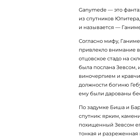
Ganymede — это фанта
из спутников Юпитера,
и называется — Ганиме
Согласно мифу, Ганим
привлекло внимание ве
отцовское стадо на ск
была послана Зевсом, 
виночерпием и кравчим
должности богиню Гебу
ему были дарованы бе
По задумке Биша и Бар
спутник: ярким, камен
похищенный Зевсом ег
тонкая и разреженная 