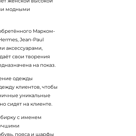
вет женской высокой
ыми модными
иобретённого Марком-
Hermes, Jean-Paul
ми аксессуарами,
даёт свои творения
едназначена на показ.
ление одежды
дежду клиентов, чтобы
иничные уникальные
о сидят на клиенте.
 бирку с именем
 лучшими
обувь, пояса и шарфы