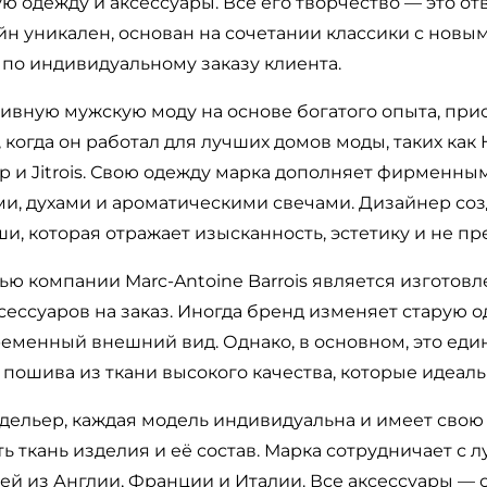
 одежду и аксессуары. Всё его творчество — это от
йн уникален, основан на сочетании классики с нов
по индивидуальному заказу клиента.
зивную мужскую моду на основе богатого опыта, пр
 когда он работал для лучших домов моды, таких как 
rop и Jitrois. Свою одежду марка дополняет фирменны
, духами и ароматическими свечами. Дизайнер соз
и, которая отражает изысканность, эстетику и не пр
ю компании Marc-Antoine Barrois является изготов
сессуаров на заказ. Иногда бренд изменяет старую о
ременный внешний вид. Однако, в основном, это ед
пошива из ткани высокого качества, которые идеальн
одельер, каждая модель индивидуальна и имеет свою
ь ткань изделия и её состав. Марка сотрудничает с
й из Англии, Франции и Италии. Все аксессуары — 