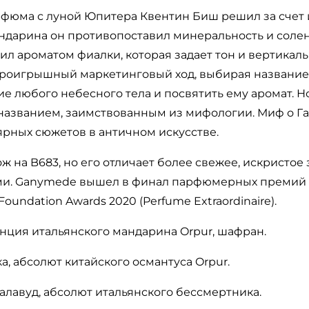
рфюма с луной Юпитера Квентин Биш решил за счет и
ндарина он противопоставил минеральность и солен
ил ароматом фиалки, которая задает тон и вертикал
проигрышный маркетинговый ход, выбирая название 
ие любого небесного тела и посвятить ему аромат. 
 названием, заимствованным из мифологии. Миф о Г
рных сюжетов в античном искусстве.
 на B683, но его отличает более свежее, искристое
и. Ganymede вышел в финал парфюмерных премий The
Foundation Awards 2020 (Perfume Extraordinaire).
енция итальянского мандарина Orpur, шафран.
а, абсолют китайского османтуса Orpur.
алавуд, абсолют итальянского бессмертника.