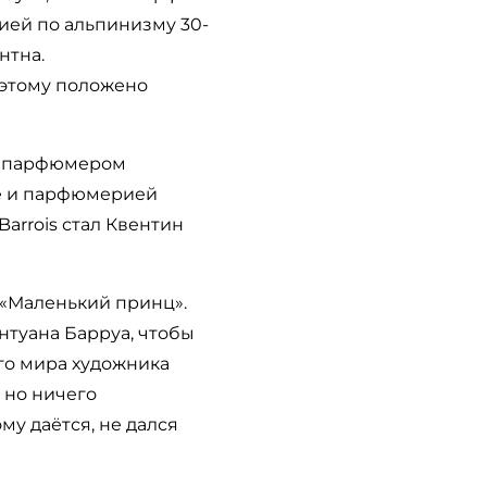
ией по альпинизму 30-
нтна.
 этому положено
, парфюмером
ще и парфюмерией
Barrois стал Квентин
 «Маленький принц».
нтуана Барруа, чтобы
го мира художника
 но ничего
у даётся, не дался