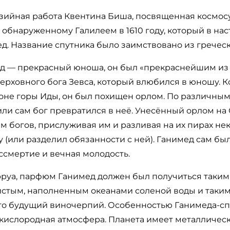
зийная работа Квентина Биша, посвященная космосу
 обнаруженному Галилеем в 1610 году, который в на
д. Название спутника было заимствовано из гречес
ед — прекрасный юноша, он был «прекраснейшим из 
рховного бога Зевса, который влюбился в юношу. К
лоне горы Иды, он был похищен орлом. По различны
или сам бог превратился в неё. Унесённый орлом на
 богов, прислуживая им и разливая на их пирах нек
 (или разделил обязанности с ней). Ганимед сам бы
ссмертие и вечная молодость.
руа, парфюм Ганимед должен был получиться таким 
истым, наполненным океанами соленой воды и таким
о будущий виночерпий. Особенностью Ганимеда-спу
кислородная атмосфера. Планета имеет металлическ