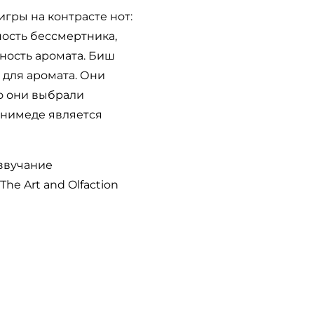
гры на контрасте нот:
ость бессмертника,
ьность аромата. Биш
для аромата. Они
Но они выбрали
анимеде является
 звучание
 Art and Olfaction