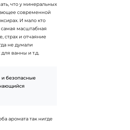
ать, что у минеральных
ечающее современной
ксирах. И мало кто
ет самая масштабная
, страх и отчаяние
гда не думали
для ванны и т.д.
 и безопасные
ичающийся
оба аромата так нигде