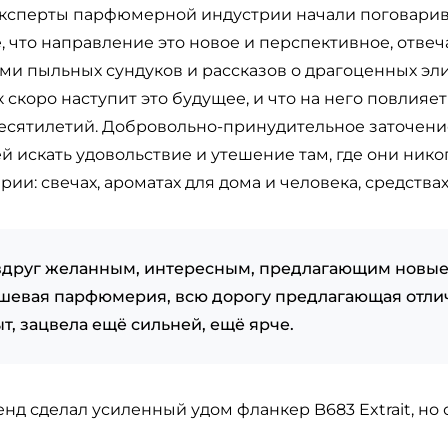
у, эксперты парфюмерной индустрии начали поговарив
, что направление это новое и перспективное, отв
ми пыльных сундуков и рассказов о драгоценных эли
к скоро наступит это будущее, и что на него повлия
есятилетий. Добровольно-принудительное заточение
 искать удовольствие и утешение там, где они нико
ии: свечах, ароматах для дома и человека, средствах 
вдруг желанным, интересным, предлагающим новые
ишевая парфюмерия, всю дорогу предлагающая отл
т, зацвела ещё сильней, ещё ярче.
нд сделал усиленный удом фланкер B683 Extrait, но 