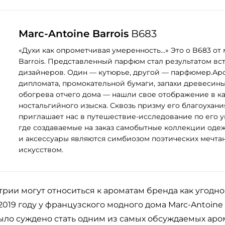
Marc-Antoine Barrois
B683
«Духи как опрометчивая умеренность…» Это о B683 от 
Barrois. Представленный парфюм стал результатом вс
дизайнеров. Один — кутюрье, другой — парфюмер.Ар
дипломата, промокательной бумаги, запахи древесин
обогрева отчего дома — нашли свое отображение в к
ностальгийного изыска. Сквозь призму его благоухани
приглашает нас в путешествие-исследование по его у
где создаваемые на заказ самобытные коллекции оде
и аксессуары являются симбиозом поэтических мечта
искусством.
рии могут относиться к ароматам бренда как угод
 2019 году у французского модного дома Marc-Antoine
ыло суждено стать одним из самых обсуждаемых аро