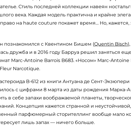
телье. Стиль последней коллекции навеян ностальг
шлого века. Каждая модель практична и крайне элега
право на haute couture покажет время… Но, кажется,
ан познакомился с Квентином Бишем (
Quentin Bisch
)
алась дружба и в 2016 году Барруа решил заняться е
ат Marc-Antoine Barrois B683. «Носом» Marc-Antoine 
Fleur Narcotique.
 астероида B-612 из книги Антуана де Сент-Экзюпери
илось с цифрами 8 марта из даты рождения Марка-А
ть в себе запахи воображаемой планеты, творческо
наний. Концепция кажется странной и неустойчивой,
твенный парфюмерный сторителлинг вообще мало ком
нтересует лишь запах — ничего больше.