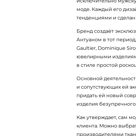
исключительно мужскую
моде. Каждый его диза
тенденциями и сделан 
Бренд создаёт эксклю
Антуаном в тот период,
Gaultier, Dominique Si
ювелирными изделиями
в стиле простой роскош
Основной деятельность
и сопутствующих ей ак
придать ей новый сов
изделия безупречного 
Как утверждает, сам м
клиента. Можно выбрат
производителями ткане