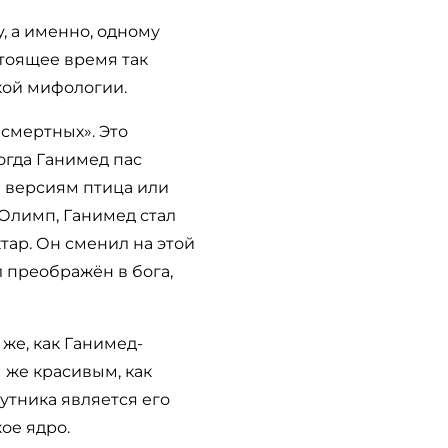
, а именно, одному
стоящее время так
кой мифологии.
смертных». Это
огда Ганимед пас
м версиям птица или
 Олимп, Ганимед стал
тар. Он сменил на этой
л преображён в бога,
же, как Ганимед-
 же красивым, как
тника является его
ое ядро.