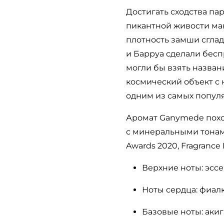
Достигать сходства па
пикантной живости ма
плотность замши сглад
и Барруа сделали бес
могли бы взять назван
космический объект с
одним из самых популя
Аромат Ganymede похож
с минеральными тонам
Awards 2020, Fragrance 
Верхние ноты: эсс
Ноты сердца: фиалк
Базовые ноты: акиг