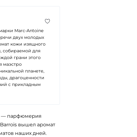
марки Marc-Antoine
тречи двух молодых
омат кожи изящного
ы, собираемой для
аждой грани этого
я маэстро
никальной планете,
жды, драгоценности
ний с прикладным
но — парфюмерия
 Barrois вышел аромат
матов наших дней.