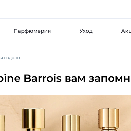
Парфюмерия
Уход
Ак
ся надолго
ine Barrois вам запом