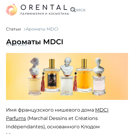
ORENTAL
Искать
ПАРФЮМЕРИЯ И КОСМЕТИКА
Статьи
Ароматы MDCI
Ароматы MDCI
15 мая 2023
Имя французского нишевого дома
MDCI
Parfums
(Marchal Dessins et Créations
Indépendantes), основанного Клодом