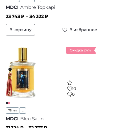
MDCI
Ambre Topkapi
23 743
₽ –
34 322
₽
В корзину
В избранное
Скидка 24%
10
0
75 мл
...
MDCI
Bleu Satin
31 324
₽ –
32 277
₽