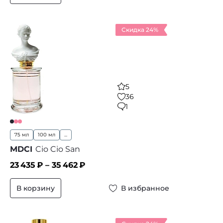
Скидка 24%
5
36
1
75 мл
100 мл
...
MDCI
Cio Cio San
23 435
₽ –
35 462
₽
В корзину
В избранное