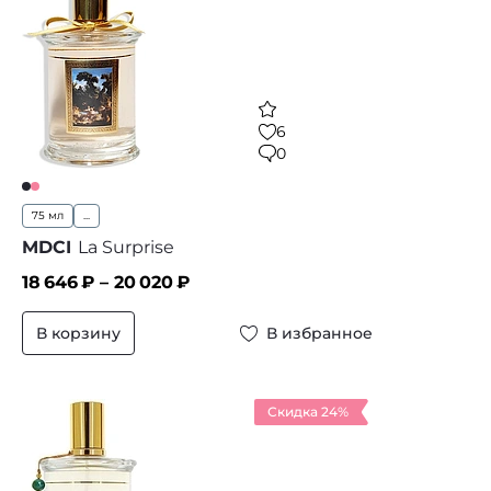
6
0
75 мл
...
MDCI
La Surprise
18 646
₽ –
20 020
₽
В корзину
В избранное
Скидка 24%