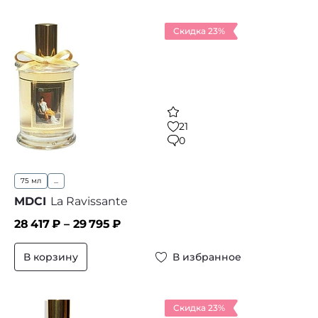
Скидка 23%
21
0
75 мл
...
MDCI
La Ravissante
28 417
₽ –
29 795
₽
В корзину
В избранное
Скидка 23%