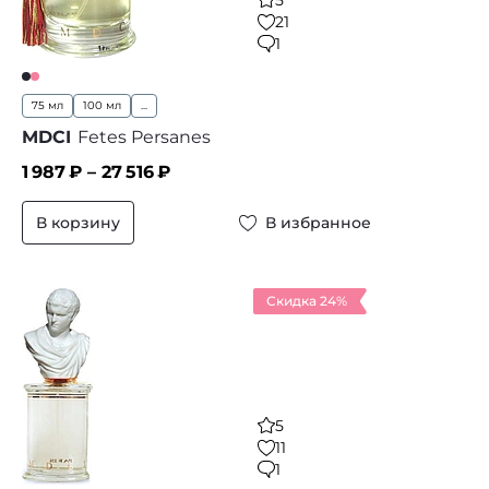
5
21
1
75 мл
100 мл
...
MDCI
Fetes Persanes
1 987
₽ –
27 516
₽
В корзину
В избранное
Скидка 24%
5
11
1