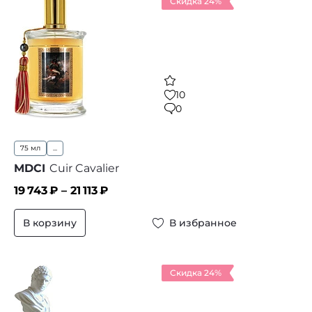
Скидка 24%
10
0
75 мл
...
MDCI
Cuir Cavalier
19 743
₽ –
21 113
₽
В корзину
В избранное
Скидка 24%