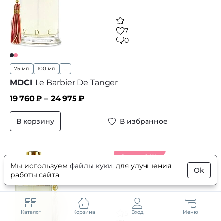
7
0
75 мл
100 мл
...
MDCI
Le Barbier De Tanger
19 760
₽ –
24 975
₽
В корзину
В избранное
Скидка 24%
Мы используем
файлы куки
, для улучшения
Ok
работы сайта
Каталог
Корзина
Вход
Меню
5