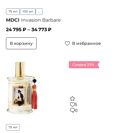
75 мл
100 мл
...
MDCI
Invasion Barbare
24 795
₽ –
34 773
₽
В корзину
В избранное
Скидка 23%
5
0
75 мл