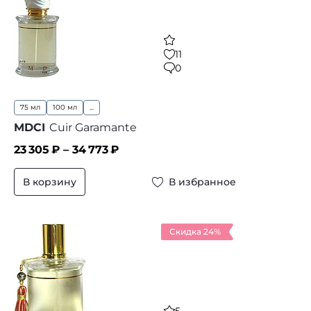
11
0
75 мл
100 мл
...
MDCI
Cuir Garamante
23 305
₽ –
34 773
₽
В корзину
В избранное
Скидка 24%