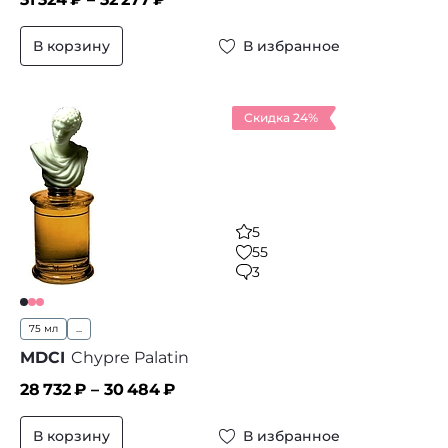
В корзину
В избранное
Скидка 24%
5
55
3
75 мл
...
MDCI
Chypre Palatin
28 732
₽ –
30 484
₽
В корзину
В избранное