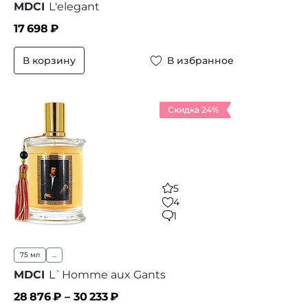
MDCI
L'elegant
17 698
₽
В корзину
В избранное
Скидка 24%
5
4
1
75 мл
...
MDCI
L`Homme aux Gants
28 876
₽ –
30 233
₽