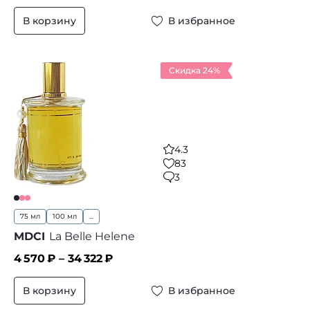
В корзину
В избранное
Скидка 24%
4.3
83
3
75 мл
100 мл
...
MDCI
La Belle Helene
4 570
₽ –
34 322
₽
В корзину
В избранное