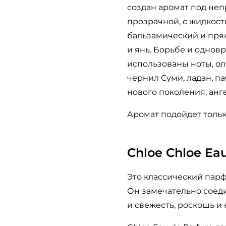
создан аромат под не
прозрачной, с жидкост
бальзамический и прян
и янь. Борьбе и одно
использованы ноты, о
чернил Суми, ладан, п
нового поколения, анг
Аромат подойдет толь
Chloe Chloe Ea
Это классический пар
Он замечательно соеди
и свежесть, роскошь и 