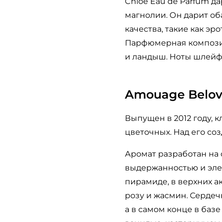
Chloe Eau de Parfum д
магнолии. Он дарит о
качества, такие как эр
Парфюмерная композици
и ландыш. Ноты шлейфа
Amouage Belo
Выпущен в 2012 году, 
цветочных. Над его со
Аромат разработан на 
выдержанностью и эле
пирамиде, в верхних а
розу и жасмин. Сердеч
а в самом конце в баз