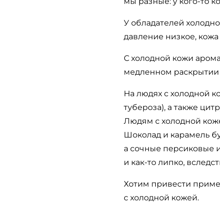
мы разные: у кого-то ко
У обладателей холодно
давление низкое, кожа
С холодной кожи аром
медленном раскрытии 
На людях с холодной 
тубероза), а также ци
Людям с холодной коже
Шоколад и карамель бу
а сочные персиковые и
и как-то липко, вследс
Хотим привести пример
с холодной кожей.