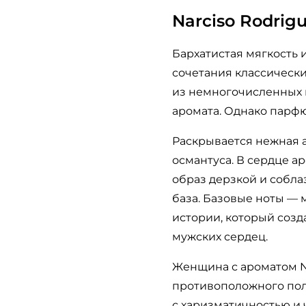
Narciso Rodrigu
Бархатистая мягкость 
сочетания классически
из немногочисленных 
аромата. Однако парфю
Раскрывается нежная 
османтуса. В сердце а
образ дерзкой и собла
база. Базовые ноты — 
истории, который соз
мужских сердец.
Женщина с ароматом Na
противоположного пол
с харизматичностью и 