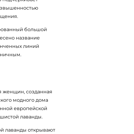
возвышенностью
ищения.
ированный большой
несено название
тонченных линий
оничным.
я женщин, созданная
кого модного дома
инной европейской
ушистой лаванды.
ой лаванды открывают