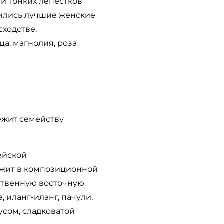
 и тонких лепестков
тились лучшие женские
сходстве.
а: магнолия, роза
ежит семейству
ейской
ржит в композиционной
вственную восточную
 иланг-иланг, пачули,
усом, сладковатой