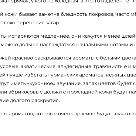
жа горячая, у кого-то холодная, а кто-то наделён тёп
й кожи бывает заметна бледность покровов, часто мё
 плохо переносит загар.
аты испаряются медленнее, они кажутся менее шлей
можно дольше наслаждаться начальными нотами и н
кожей красиво раскрываются ароматы с белыми цвет
трусовые, акватические, альдегидные, травянистые и
й лучше избегать гурманских ароматов, нежных цвет
дут иметь «кухонное» звучание, запах цветов будет 
ли абрикосовые дольки с прохладной кожи будут па
твие долгого раскрытия.
ы ароматов, которые очень красиво будут звучать 