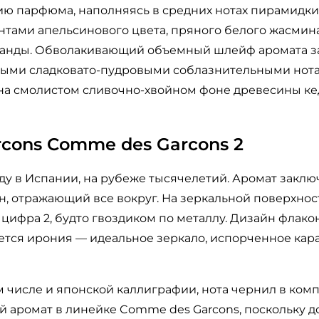
ю парфюма, наполняясь в средних нотах пирамидки
тами апельсинового цвета, пряного белого жасми
ванды. Обволакивающий объемный шлейф аромата з
лыми сладковато-пудровыми соблазнительными нот
 на смолистом сливочно-хвойном фоне древесины ке
cons Comme des Garcons 2
ду в Испании, на рубеже тысячелетий. Аромат заклю
, отражающий все вокруг. На зеркальной поверхнос
цифра 2, будто гвоздиком по металлу. Дизайн флак
ется ирония — идеальное зеркало, испорченное кар
 числе и японской каллиграфии, нота чернил в ком
й аромат в линейке Comme des Garcons, поскольку до