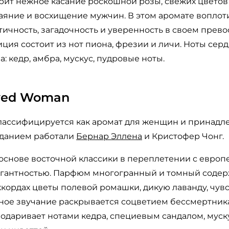
арит нежное касание роскошной розы, свежих цветов
баяние и восхищение мужчин. В этом аромате вопло
отичность, загадочность и уверенность в своем прево
я состоит из нот пиона, фрезии и личи. Ноты сердц
: кедр, амбра, мускус, пудровые ноты.
ved Woman
классифицируется как аромат для женщин и принадл
зданием работали
Бернар Эллена
и Кристофер Чонг.
основе восточной классики в переплетении с европ
гантностью. Парфюм многогранный и томный соде
ккордах цветы полевой ромашки, дикую лаванду, чу
ное звучание раскрывается соцветием бессмертника,
е одаривает нотами кедра, специевым сандалом, муск