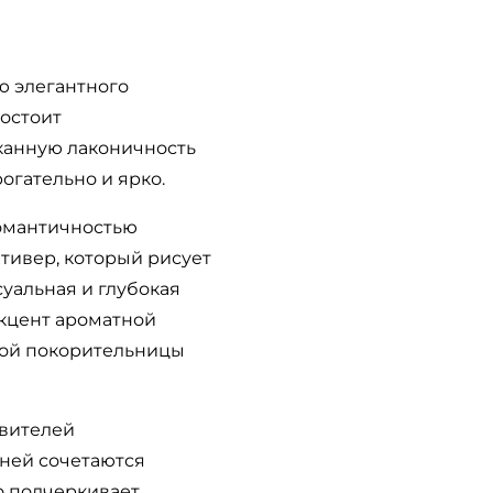
ю элегантного
состоит
канную лаконичность
огательно и ярко.
романтичностью
етивер, который рисует
уальная и глубокая
акцент ароматной
ной покорительницы
авителей
 ней сочетаются
о подчеркивает