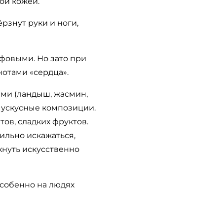
лой кожей.
рзнут руки и ноги,
фовыми. Но зато при
отами «сердца».
ами (ландыш, жасмин,
 мускусные композиции.
ов, сладких фруктов.
сильно искажаться,
хнуть искусственно
особенно на людях