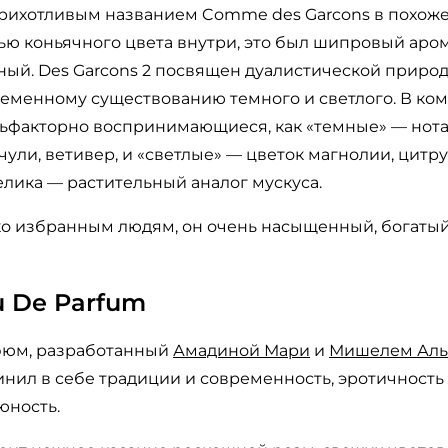
прихотливым названием Comme des Garcons в похоже
ью коньячного цвета внутри, это был шипровый аром
ый. Des Garcons 2 посвящен дуалистической природ
временному существованию темного и светлого. В к
льфакторно воспринимающиеся, как «темные» — нота
ачули, ветивер, и «светлые» — цветок магнолии, цит
елика — растительный аналог мускуса.
ко избранным людям, он очень насыщенный, богатый
u De Parfum
фюм, разработанный
Амадиной Мари
и
Мишелем Аль
нил в себе традиции и современность, эротичность и
юность.