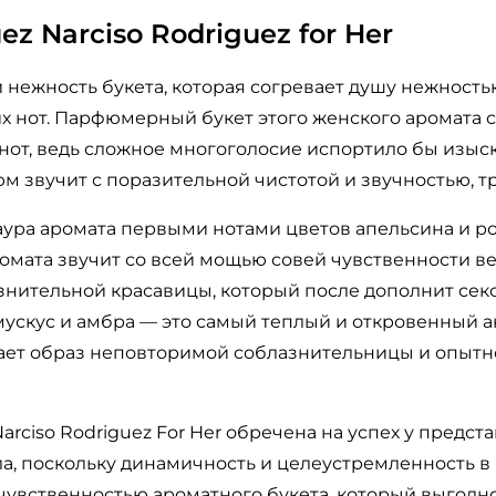
ez Narciso Rodriguez for Her
и нежность букета, которая согревает душу нежность
х нот. Парфюмерный букет этого женского аромата 
нот, ведь сложное многоголосие испортило бы изыс
м звучит с поразительной чистотой и звучностью, тр
аура аромата первыми нотами цветов апельсина и 
ромата звучит со всей мощью совей чувственности в
знительной красавицы, который после дополнит секс
мускус и амбра — это самый теплый и откровенный 
дает образ неповторимой соблазнительницы и опыт
rciso Rodriguez For Her обречена на успех у предст
а, поскольку динамичность и целеустремленность в
чувственностью ароматного букета, который выгодн