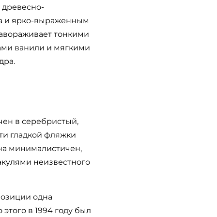
 древесно-
на и ярко-выраженным
авораживает тонкими
ами ванили и мягкими
дра.
чен в серебристый,
ти гладкой фляжки
она минималистичен,
акулями неизвестного
позиции одна
 этого в 1994 году был