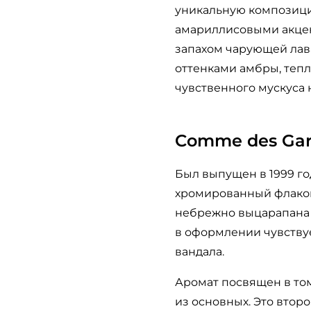
уникальную композици
амариллисовыми акцен
запахом чарующей ла
оттенками амбры, теп
чувственного мускуса
Comme des Gar
Был выпущен в 1999 го
хромированный флакон
небрежно выцарапана 
в оформлении чувству
вандала.
Аромат посвящен в том
из основных. Это второ