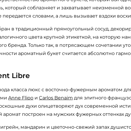
ль, который соблазняет и захватывает неизменной 
не передается словами, а лишь вызывает вздохи восх
бран в традиционный прямоугольный сосуд, декор
логичного цвета крупной этикеткой, на которую на
го бренда. Только так, в потрясающем сочетании у
ичности ароматный букет считается абсолютно гарм
ent Libre
вода класса люкс с восточно-фужерным ароматом дл
ами
Anne Flipo
и
Carlos Benaim
для элитного французс
роскошные духи олицетворяют дух современной ист
й аромат построен на мужских фужерных оттенках д
тигрейн, мандарин и цветочно-свежий запах душист