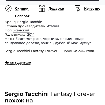
Скидки
Подарки
Качество
Возврат
Бренд
Sergio Tacchini
Страна производитель
Италия
Пол
Женский
Год выпуска
2014
Ноты
бергамот
,
роза
,
черника
,
жасмин
,
кедр
,
сандаловое дерево
,
ваниль
,
дубовый мох
,
мускус
Sergio Tacchini Fantasy Forever — новинка 2014 года.
Парфюм воплощает в себе парфюмерное
Читать дальше
представление о романтической мечте, он интригует
и очаровывает. Композиция аромата Sergio Tacchini
Fantasy Forever строится на аккордах восточной,
цветочной, древесной и фруктовой групп. Сияющий,
искристый и свежий бергамот, нежные ягодные
штрихи черники, обворожительная дикая роза
ощутимы в начальных нотах. «Сердце» букета
раскрывается чувственностью жасмина, мягкостью
Sergio Tacchini
Fantasy Forever
сандала и свежестью белого кедра. База композиции
похож на
пудровая, она строится оттенками мускуса, ванили
и кристаллического мха.