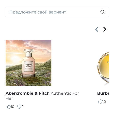
Abercrombie & Fitch
Authentic For
Burberr
Her
10
10
2