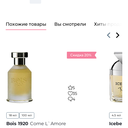
Похожие товары
Вы смотрели
Хиты продаж
Скидка 20%
5
35
4
18 мл
100 мл
4.5 мл
5
Bois 1920
Come L`Amore
Iceberg