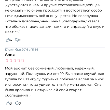
,чувствуются в нём и другие составляющие,вобщем
не сказать что очень прост,хотя и восторгаться особо
нечем,химозность всё ж ощущается. Но соседушка
осталась довольна,очень меня благодарила,сказала
что обожает такие запахи! так что и вправду "на вкус и
цвет..." :-)
4
0
17 октября 2016 в 15:56
Анна
Мой аромат, без сомнений, любимый, надежный,
чарующий. Пользуюсь им лет 10. Был даже случай, как
гуляла по Стамбулу, турчанка побежала вслед за мной
и спросила, что за удивительный у меня аромат. Она
была красива и я открыла ей свой секрет
обольщения :)
3
0