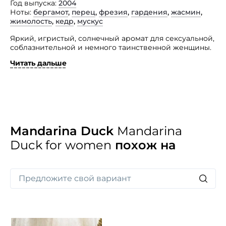
Год выпуска
2004
Ноты
бергамот
,
перец
,
фрезия
,
гардения
,
жасмин
,
жимолость
,
кедр
,
мускус
Яркий, игристый, солнечный аромат для сексуальной,
соблазнительной и немного таинственной женщины.
Читать дальше
Она весела, жизнерадостна, всегда находится
в движении и в поиске чего-то нового и интересного.
Легкая цветочная композиция манит роскошным
запахом фрезии, освежая калабрийским бергамотом.
Легкая искра гардении и пьянящий жасмин.
В завершении аромата теплый мускус и кедр.
Mandarina Duck
Mandarina
Duck for women
похож на