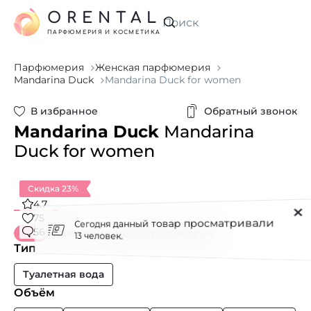
ORENTAL
Искать
ПАРФЮМЕРИЯ И КОСМЕТИКА
Парфюмерия
Женская парфюмерия
Mandarina Duck
Mandarina Duck for women
В избранное
Обратный звонок
Mandarina Duck
Mandarina
Duck for women
Скидка 23%
4.7
75
56
Новый вид подбора товаров
Тип
Туалетная вода
Объём