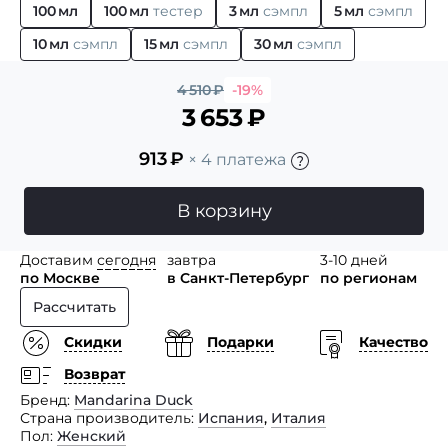
100 мл
100 мл
тестер
3 мл
сэмпл
5 мл
сэмпл
10 мл
сэмпл
15 мл
сэмпл
30 мл
сэмпл
4 510
₽
-19%
3 653
₽
913
₽
× 4 платежа
В корзину
Доставим
сегодня
завтра
3-10 дней
по Москве
в Санкт-Петербург
по регионам
Рассчитать
Скидки
Подарки
Качество
Возврат
Бренд
Mandarina Duck
Страна производитель
Испания
,
Италия
Пол
Женский