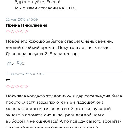
Здравствуйте, Елена!
Мы с вами согласны на 100%.
22 мая 2018 в 16:09
Ирина Николаевна
Новое это хорошо забытое старое! Очень свежий,
легкий стойкий аромат. Покупала лет пять назад.
Довольна покупкой. Брала тестор.
5
0
22 августа 2017 в 21:05
zz
Покупала когда-то эту водичку в дар соседке,она была
просто счастлива,запах очень ей подошёл,она
молодая энергичная особа и ей этот цитрусовый
акцент в аромате очень понравился,вобщем с
выбором я не ошиблась) А по поводу самого аромата-
он яркий,и кстати не банально цитрусовый