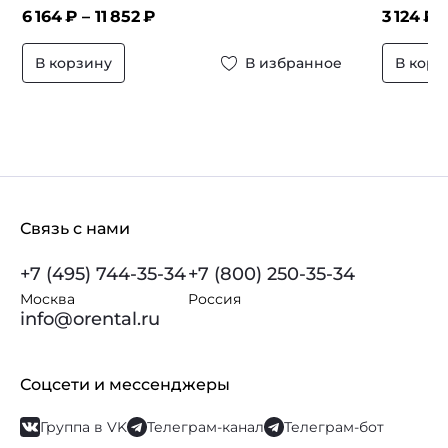
6 164
₽ –
11 852
₽
3 124
₽ 
В корзину
В избранное
В корз
Связь с нами
+7 (495) 744-35-34
+7 (800) 250-35-34
Москва
Россия
info@orental.ru
Соцсети и мессенджеры
Группа в VK
Телеграм-канал
Телеграм-бот