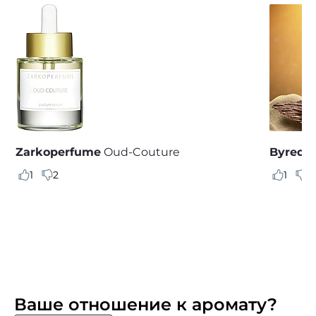
Zarkoperfume
Oud-Couture
Byredo
1
2
1
7
Ваше отношение к аромату?