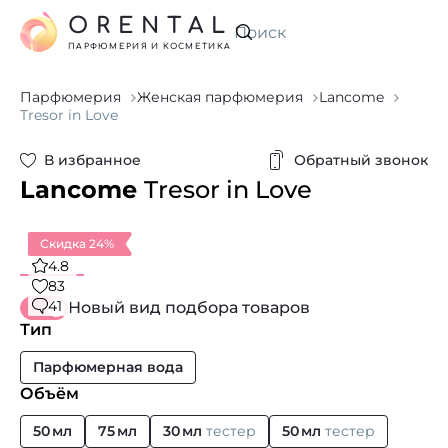
ORENTAL
Искать
ПАРФЮМЕРИЯ И КОСМЕТИКА
Парфюмерия
Женская парфюмерия
Lancome
Tresor in Love
В избранное
Обратный звонок
Lancome
Tresor in Love
Скидка 24%
4.8
83
41
Новый вид подбора товаров
Тип
Парфюмерная вода
Объём
50 мл
75 мл
30 мл
тестер
50 мл
тестер