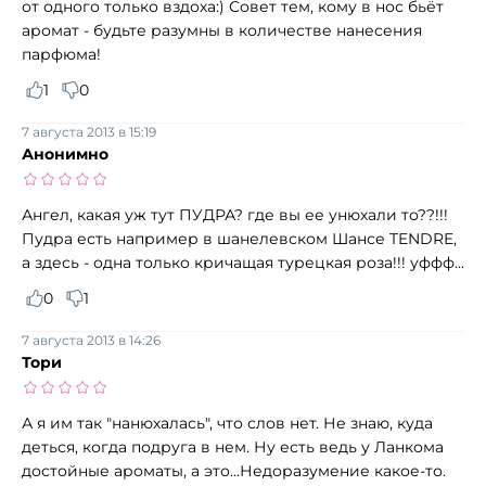
от одного только вздоха:) Совет тем, кому в нос бьёт
аромат - будьте разумны в количестве нанесения
парфюма!
1
0
7 августа 2013 в 15:19
Анонимно
Ангел, какая уж тут ПУДРА? где вы ее унюхали то??!!!
Пудра есть например в шанелевском Шансе TENDRE,
а здесь - одна только кричащая турецкая роза!!! уффф...
0
1
7 августа 2013 в 14:26
Тори
А я им так "нанюхалась", что слов нет. Не знаю, куда
деться, когда подруга в нем. Ну есть ведь у Ланкома
достойные ароматы, а это...Недоразумение какое-то.