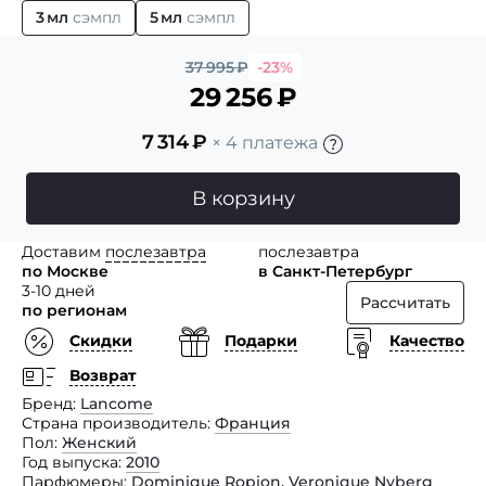
3 мл
сэмпл
5 мл
сэмпл
37 995
₽
-23%
29 256
₽
7 314
₽
× 4 платежа
В корзину
Доставим
послезавтра
послезавтра
по Москве
в Санкт-Петербург
3-10 дней
Рассчитать
по регионам
Скидки
Подарки
Качество
Возврат
Бренд
Lancome
Страна производитель
Франция
Пол
Женский
Год выпуска
2010
Парфюмеры
Dominique Ropion
,
Veronique Nyberg