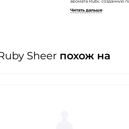
аромата Ruby, созданную
Читать дальше
Не смотря на свою «воздуш
достоинств оригинала. Пр
насыщенные ингредиенты.
 Ruby Sheer
похож на