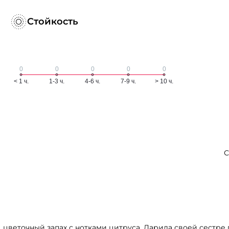
Стойкость
С
, цветочный запах с нотками цитруса. Дарила своей сестре п