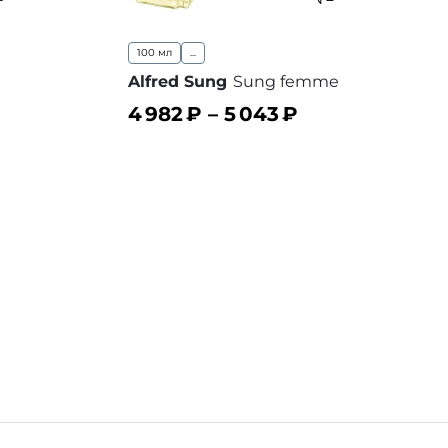
100 мл
...
Alfred Sung
Sung femme
4 982
₽ –
5 043
₽
В корзину
 избранное
В избранное