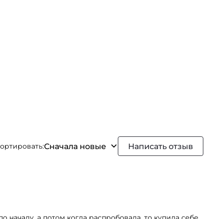
Сначала новые
Написать отзыв
ортировать:
о началу, а потом когда распробовала, то купила себе.