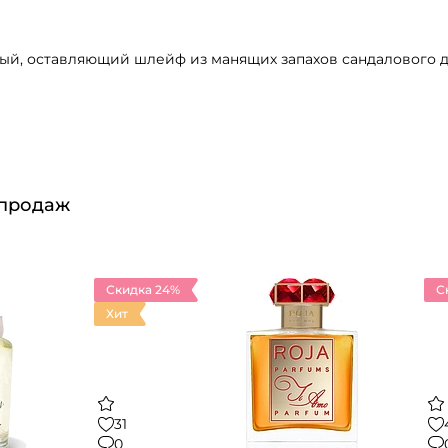
ый, оставляющий шлейф из манящих запахов сандалового де
 продаж
Скидка 24%
С
Хит
31
0