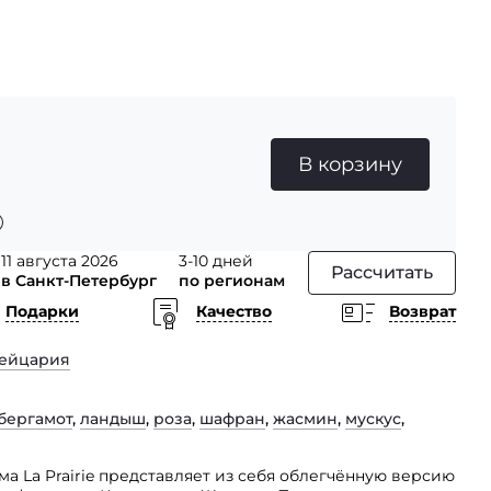
В корзину
11 августа 2026
3-10 дней
Рассчитать
в Санкт-Петербург
по регионам
Подарки
Качество
Возврат
ейцария
бергамот
,
ландыш
,
роза
,
шафран
,
жасмин
,
мускус
,
ма La Prairie представляет из себя облегчённую версию