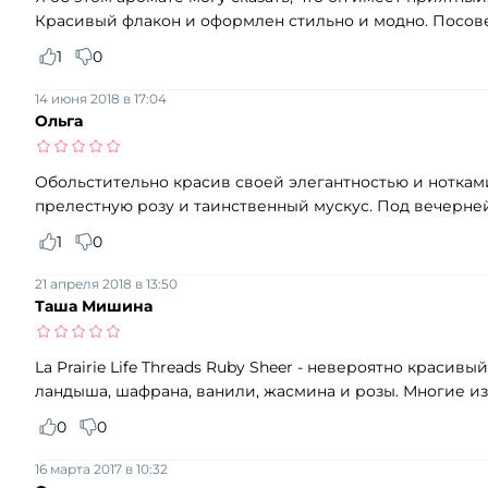
Красивый флакон и оформлен стильно и модно. Посове
1
0
14 июня 2018 в 17:04
Ольга
Обольстительно красив своей элегантностью и ноткам
прелестную розу и таинственный мускус. Под вечерне
1
0
21 апреля 2018 в 13:50
Таша Мишина
La Prairie Life Threads Ruby Sheer - невероятно краси
ландыша, шафрана, ванили, жасмина и розы. Многие из
0
0
16 марта 2017 в 10:32