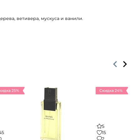
рева, ветивера, мускуса и ванили.
кидка 25%
Скидка 24%
5
45
15
0
2