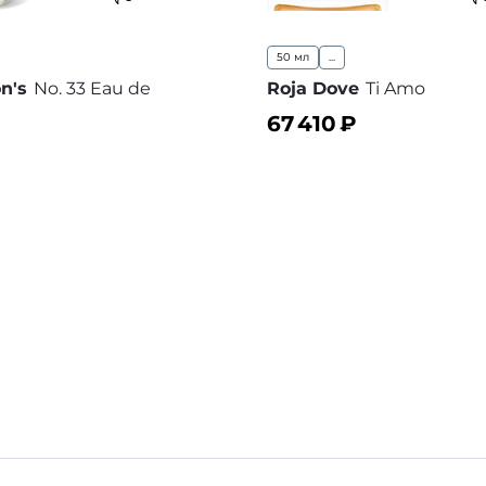
50 мл
...
n's
No. 33 Eau de
Roja Dove
Ti Amo
67 410
₽
₽
В корзину
В
ину
В избранное