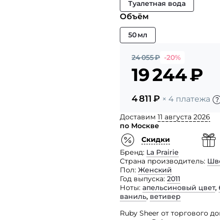
Туалетная вода
Объём
50 мл
24 055
₽
-20%
19 244
₽
4 811
₽
× 4 платежа
Доставим
11 августа 2026
по Москве
Скидки
Бренд
La Prairie
Страна производитель
Шв
Пол
Женский
Год выпуска
2011
Ноты
апельсиновый цвет
,
ваниль
,
ветивер
Ruby Sheer от торгового до