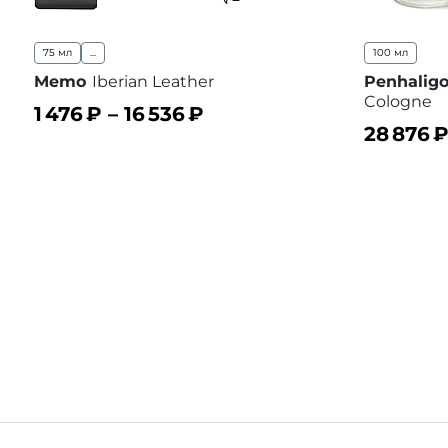
75 мл
...
100 мл
Memo
Iberian Leather
Penhaligo
Cologne
1 476
₽ –
16 536
₽
28 876
В корзину
В избранное
В корз