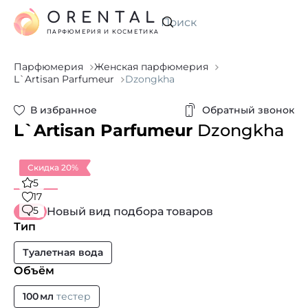
ORENTAL
Искать
ПАРФЮМЕРИЯ И КОСМЕТИКА
Парфюмерия
Женская парфюмерия
L`Artisan Parfumeur
Dzongkha
В избранное
Обратный звонок
L`Artisan Parfumeur
Dzongkha
Скидка 20%
5
17
5
Новый вид подбора товаров
Тип
Туалетная вода
Объём
100 мл
тестер