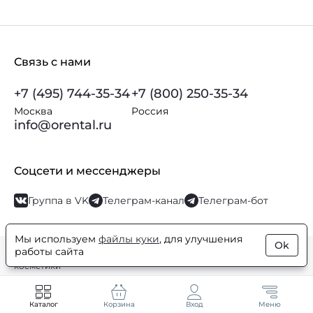
Связь с нами
+7 (495) 744-35-34
+7 (800) 250-35-34
Москва
Россия
info@orental.ru
Соцсети и мессенджеры
Группа в VK
Телеграм-канал
Телеграм-бот
Мы используем
файлы куки
, для улучшения
Ok
работы сайта
© Orental.ru 2007–2026
Интернет-магазин парфюмерии и
косметики
Каталог
Корзина
Вход
Меню