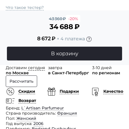
Что такое тестер?
43 360
₽
-20%
34 688
₽
8 672
₽
× 4 платежа
В корзину
Доставим
сегодня
завтра
3-10 дней
по Москве
в Санкт-Петербург
по регионам
Рассчитать
Скидки
Подарки
Качество
Возврат
Бренд
L`Artisan Parfumeur
Страна производитель
Франция
Пол
Женский
Год выпуска
2006
Парфюмер
Bertrand Duchaufour