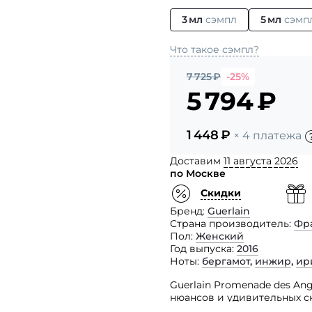
3 мл
сэмпл
5 мл
сэмп
Что такое сэмпл?
7 725
₽
-25%
5 794
₽
1 448
₽
× 4 платежа
Доставим
11 августа 2026
по Москве
Скидки
Бренд
Guerlain
Страна производитель
Фр
Пол
Женский
Год выпуска
2016
Ноты
бергамот
,
инжир
,
ир
Guerlain Promenade des Ang
нюансов и удивительных с
парфюмерии Тьери Вассер