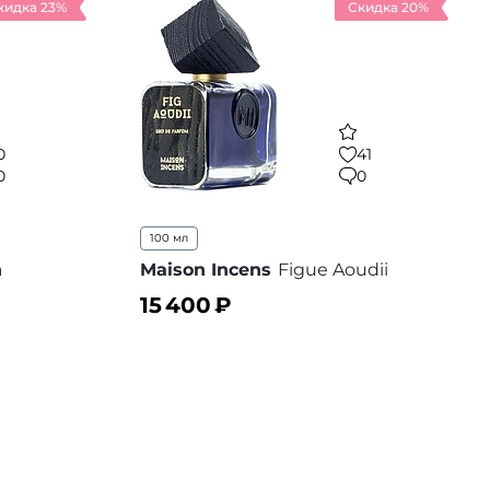
кидка 23%
Скидка 20%
0
41
0
0
100 мл
a
Maison Incens
Figue Aoudii
15 400
₽
В корзину
 избранное
В избранное