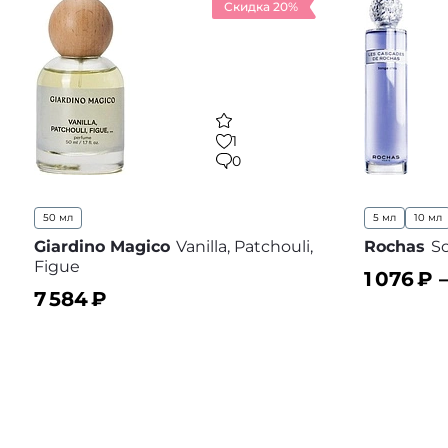
Скидка 20%
1
0
50 мл
5 мл
10 мл
Giardino Magico
Vanilla, Patchouli,
Rochas
So
Figue
1 076
₽ 
7 584
₽
В корз
В корзину
В избранное