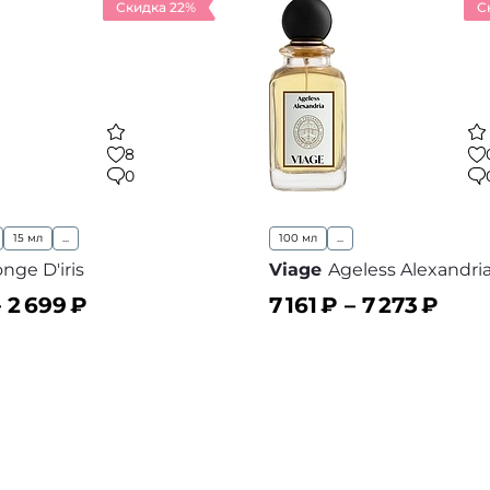
Скидка 22%
С
8
0
15 мл
...
100 мл
...
nge D'iris
Viage
Ageless Alexandri
–
2 699
₽
7 161
₽ –
7 273
₽
ину
В корзину
В избранное
В