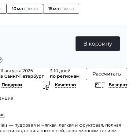
л
10 мл
сэмпл
15 мл
сэмпл
В корзину
11 августа 2026
3-10 дней
Рассчитать
в Санкт-Петербург
по регионам
Подарки
Качество
Возврат
анция
ис
lais — пудровая и мягкая, легкая и фруктовая, полная
юрпризов, спрятанных в ней, современным гением
ом ароматная композиция.