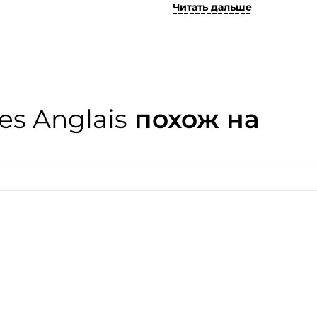
Читать дальше
Стоит отметить, что данны
парфюмерии, ведь старейш
истории мира, пласт его к
поколение ценителей тонк
божественный и немногосл
завораживающая и в то же
в славной истории бренда
s Anglais
похож на
обожающие чувственные а
парфюмерному бренду на с