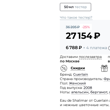
50 мл
тестер
Что такое тестер?
36 205
₽
-25%
27 154
₽
6 788
₽
× 4 платежа
Доставим
послезавтра
п
по Москве
в
Скидки
Бренд
Guerlain
Страна производитель
Фр
Пол
Женский
Год выпуска
2008
Ноты
апельсин
,
бергамот
,
Eau de Shalimar от Guerla
и нежные цветочные ноты,