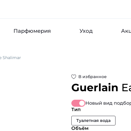
Парфюмерия
Уход
Ак
e Shalimar
В избранное
Guerlain
E
Новый вид подбор
Тип
Туалетная вода
Объём