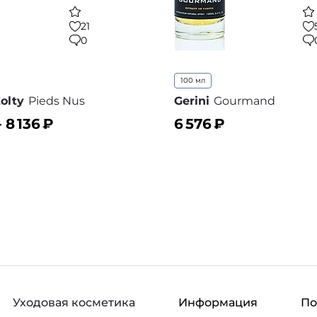
21
0
100 мл
olty
Pieds Nus
Gerini
Gourmand
–
8 136
₽
6 576
₽
ину
В корзину
В избранное
В
Уходовая косметика
Информация
П