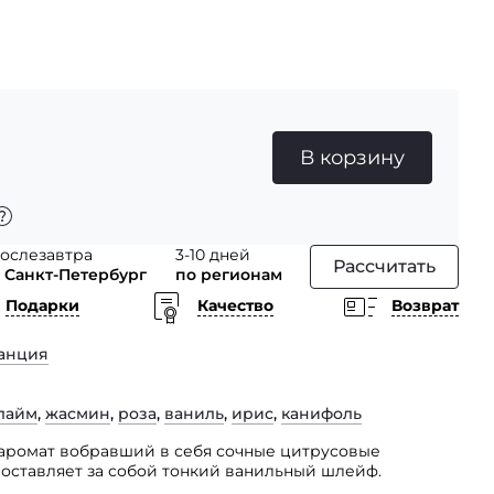
В корзину
ослезавтра
3-10 дней
Рассчитать
 Санкт-Петербург
по регионам
Подарки
Качество
Возврат
анция
лайм
,
жасмин
,
роза
,
ваниль
,
ирис
,
канифоль
in аромат вобравший в себя сочные цитрусовые
 оставляет за собой тонкий ванильный шлейф.