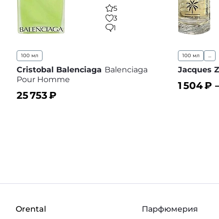
5
3
1
100 мл
100 мл
...
Cristobal Balenciaga
Balenciaga
Jacques Z
Pour Homme
1 504
₽ 
25 753
₽
В корз
В корзину
В избранное
Orental
Парфюмерия