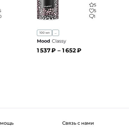
5
5
5
0
1
100 мл
...
Mood
Classy
1 537
₽ –
1 652
₽
В корзину
 избранное
В избранное
омощь
Связь с нами