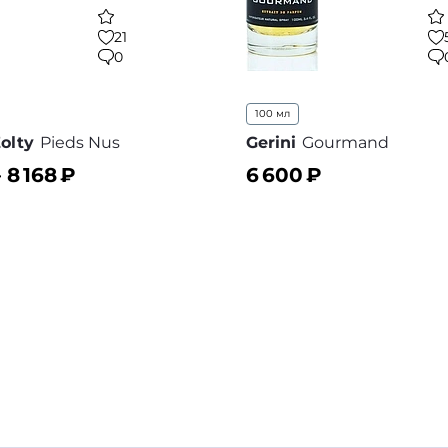
21
0
100 мл
olty
Pieds Nus
Gerini
Gourmand
–
8 168
₽
6 600
₽
ину
В корзину
В избранное
В