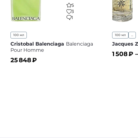
5
3
1
100 мл
100 мл
...
Cristobal Balenciaga
Balenciaga
Jacques Z
Pour Homme
1 508
₽ 
25 848
₽
В корз
В корзину
В избранное