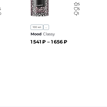
5
5
5
0
1
100 мл
...
Mood
Classy
1 541
₽ –
1 656
₽
В корзину
 избранное
В избранное