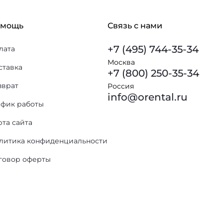
омощь
Связь с нами
+7 (495) 744-35-34
лата
Москва
ставка
+7 (800) 250-35-34
зврат
Россия
info@orental.ru
афик работы
рта сайта
литика конфиденциальности
говор оферты