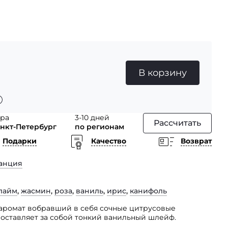
В корзину
тра
3-10 дней
Рассчитать
анкт-Петербург
по регионам
Подарки
Качество
Возврат
анция
лайм
,
жасмин
,
роза
,
ваниль
,
ирис
,
канифоль
in аромат вобравший в себя сочные цитрусовые
 оставляет за собой тонкий ванильный шлейф.