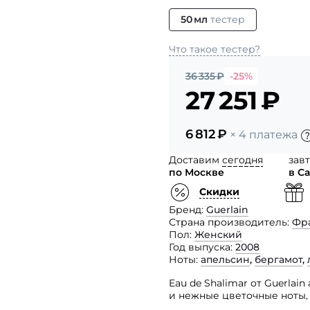
50 мл
тестер
Что такое тестер?
36 335
₽
-25%
27 251
₽
6 812
₽
× 4 платежа
Доставим
сегодня
зав
по Москве
в С
Скидки
Бренд
Guerlain
Страна производитель
Фр
Пол
Женский
Год выпуска
2008
Ноты
апельсин
,
бергамот
,
Eau de Shalimar от Guerla
и нежные цветочные ноты,