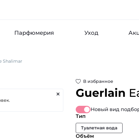
Парфюмерия
Уход
Ак
e Shalimar
В избранное
Guerlain
E
Новый вид подбор
Тип
Туалетная вода
Объём