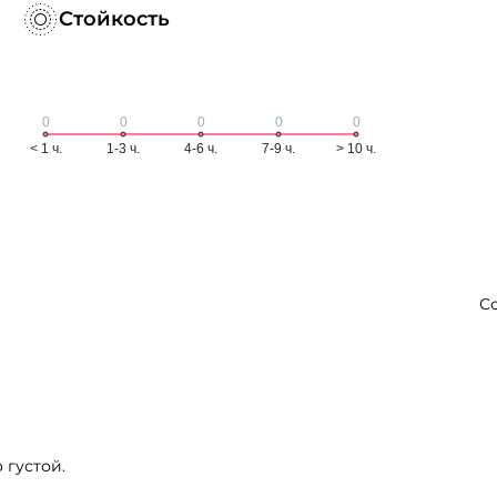
Стойкость
С
 густой.