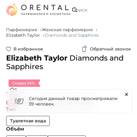
ORENTAL
Искать
ПАРФЮМЕРИЯ И КОСМЕТИКА
Парфюмерия
Женская парфюмерия
Elizabeth Taylor
Diamonds and Sapphires
В избранное
Обратный звонок
Elizabeth Taylor
Diamonds and
Sapphires
Скидка 24%
5
Сегодня данный товар просматривали
31
3
Новый вид подбора товаров
39 человек.
Тип
Туалетная вода
Объём