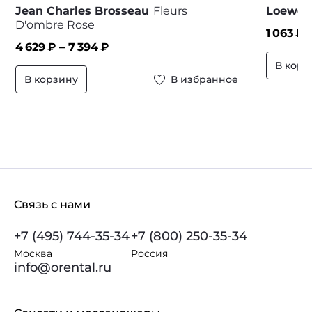
Jean Charles Brosseau
Fleurs
Loewe
D'ombre Rose
1 063
₽ 
4 629
₽ –
7 394
₽
В корз
В корзину
В избранное
Связь с нами
+7 (495) 744-35-34
+7 (800) 250-35-34
Москва
Россия
info@orental.ru