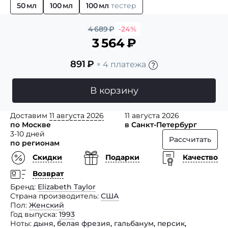
50 мл
100 мл
100 мл
тестер
4 689
₽
-24%
3 564
₽
891
₽
× 4 платежа
В корзину
Доставим
11 августа 2026
11 августа 2026
по Москве
в Санкт-Петербург
3-10 дней
Рассчитать
по регионам
Скидки
Подарки
Качество
Возврат
Бренд
Elizabeth Taylor
Страна производитель
США
Пол
Женский
Год выпуска
1993
Ноты
дыня
,
белая фрезия
,
гальбанум
,
персик
,