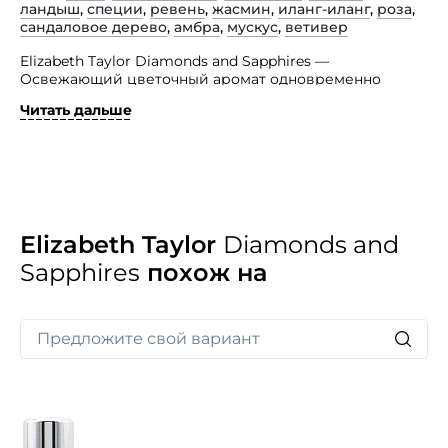
ландыш
,
специи
,
ревень
,
жасмин
,
иланг-иланг
,
роза
,
сандаловое дерево
,
амбра
,
мускус
,
ветивер
Elizabeth Taylor Diamonds and Sapphires —
Освежающий цветочный аромат одновременно
стильный современный и элегантный, создан для
Читать дальше
женщины обаятельной, умной и самостоятельной.
Парфюмерная композиция аромата открывается
аккордами весеннего ландыша и фрезии, иланг-
иланга, хрупкого жасмина и нежной розы. База —
роскошная амбра, мускус и благородный сандал.
Elizabeth Taylor
Diamonds and
Sapphires
похож на