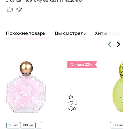
стойкая, поэтому ее хватит надолго.
1
1
Похожие товары
Вы смотрели
Хиты продаж
Скидка 22%
10
0
50 мл
100 мл
...
100 мл