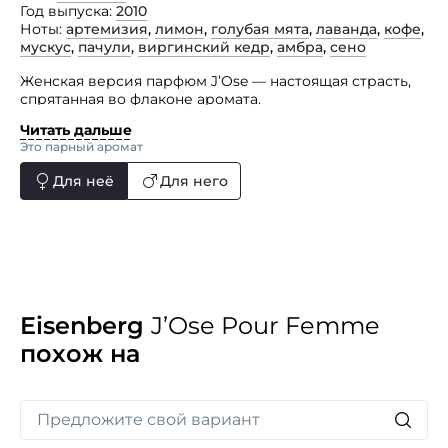
Год выпуска
2010
Ноты
артемизия
,
лимон
,
голубая мята
,
лаванда
,
кофе
,
мускус
,
пачули
,
виргинский кедр
,
амбра
,
сено
Женская версия парфюм J’Ose — настоящая страсть,
спрятанная во флаконе аромата.
Читать дальше
Посвящение уникальной женщине, которая привыкла
Это парный аромат
к комплиментам и ожидает услышать от своих
поклонников нечто большее, чем обычные признания.
Для неё
Для него
Ее всегда окружает какая-то тайна, и это делает
ее еще более соблазнительной и желанной. Мнение
общественности ее не интересует, она бросает вызов
условностям и вступает в свою опасную игру.
Ее главное оружие — чувственность, ее тайный
козырь — J’Ose!
Eisenberg
J’Ose Pour Femme
похож на