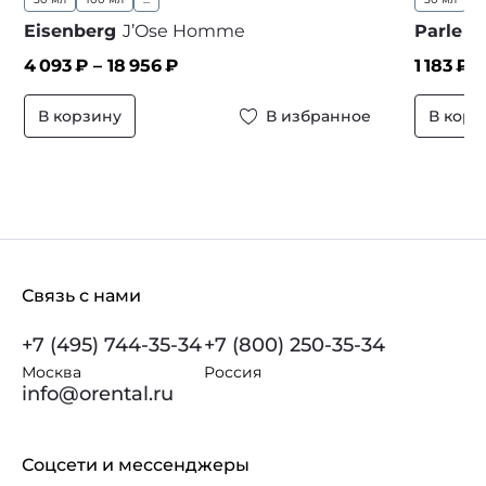
Eisenberg
J’Ose Homme
Parle M
4 093
₽ –
18 956
₽
1 183
₽ 
В корзину
В избранное
В корз
Связь с нами
+7 (495) 744-35-34
+7 (800) 250-35-34
Москва
Россия
info@orental.ru
Соцсети и мессенджеры