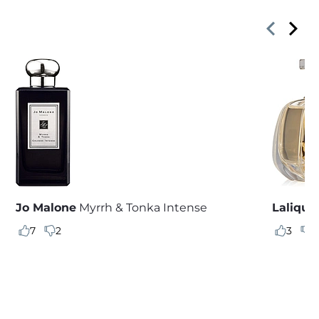
Jo Malone
Myrrh & Tonka Intense
Lalique
7
2
3
0