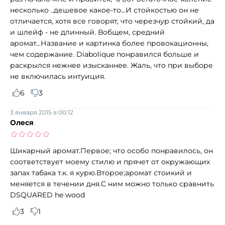
несколько ..дешевое какое-то...И стойкостью он не
отличается, хотя все говорят, что черезчур стойкий, да
и шлейф - не длинный. Вобщем, средний
аромат...Название и картинка более провокационны,
чем содержание. Diabolique понравился больше и
раскрылся нежнее изысканнее. Жаль, что при выборе
не включилась интуиция.
6
3
3 января 2015 в 00:12
Олеся
Шикарный аромат.Первое; что особо понравилось, он
соответствует моему стилю и прячет от окружающих
запах табака т.к. я курю.Второе;аромат стоикий и
меняется в течении дня.С ним можно только сравнить
DSQUARED he wood
3
1