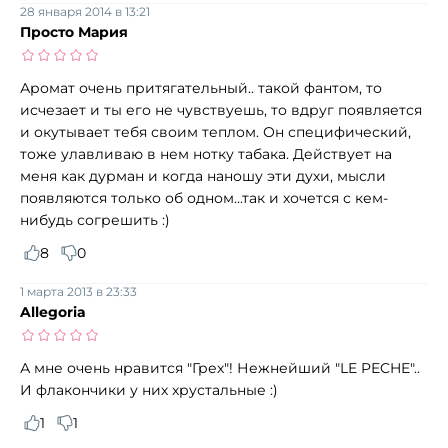
28 января 2014 в 13:21
Просто Мария
Аромат очень притягательный.. такой фантом, то
исчезает и ты его не чувствуешь, то вдруг появляется
и окутывает тебя своим теплом. Он специфический,
тоже улавливаю в нем нотку табака. Действует на
меня как дурман и когда наношу эти духи, мысли
появляются только об одном...так и хочется с кем-
нибудь согрешить :)
8
0
1 марта 2013 в 23:33
Allegoria
А мне очень нравится "Грех"! Нежнейший "LE PECHE"..
И флакончики у них хрустальные :)
1
1