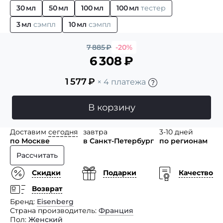
30 мл
50 мл
100 мл
100 мл
тестер
3 мл
сэмпл
10 мл
сэмпл
7 885
₽
-20%
6 308
₽
1 577
₽
× 4 платежа
В корзину
Доставим
сегодня
завтра
3-10 дней
по Москве
в Санкт-Петербург
по регионам
Рассчитать
Скидки
Подарки
Качество
Возврат
Бренд
Eisenberg
Страна производитель
Франция
Пол
Женский