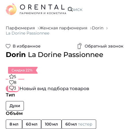
ORENTAL
Искать
ПАРФЮМЕРИЯ И КОСМЕТИКА
Парфюмерия
Женская парфюмерия
Dorin
La Dorine Passionnee
В избранное
Обратный звонок
Dorin
La Dorine Passionnee
Скидка 22%
5
8
3
Новый вид подбора товаров
Тип
Духи
Объём
8 мл
60 мл
100 мл
60 мл
тестер