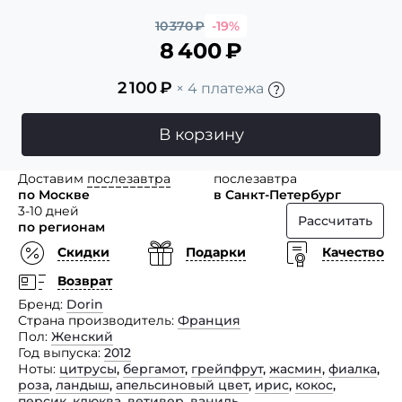
10 370
₽
-19%
8 400
₽
2 100
₽
× 4 платежа
В корзину
Доставим
послезавтра
послезавтра
по Москве
в Санкт-Петербург
3-10 дней
Рассчитать
по регионам
Скидки
Подарки
Качество
Возврат
Бренд
Dorin
Страна производитель
Франция
Пол
Женский
Год выпуска
2012
Ноты
цитрусы
,
бергамот
,
грейпфрут
,
жасмин
,
фиалка
,
роза
,
ландыш
,
апельсиновый цвет
,
ирис
,
кокос
,
персик
,
клюква
,
ветивер
,
ваниль