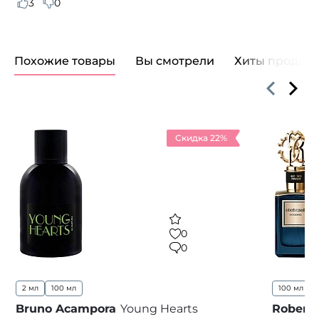
3
0
Похожие товары
Вы смотрели
Хиты продаж
Скидка 22%
0
0
2 мл
100 мл
100 мл
Bruno Acampora
Young Hearts
Roberto