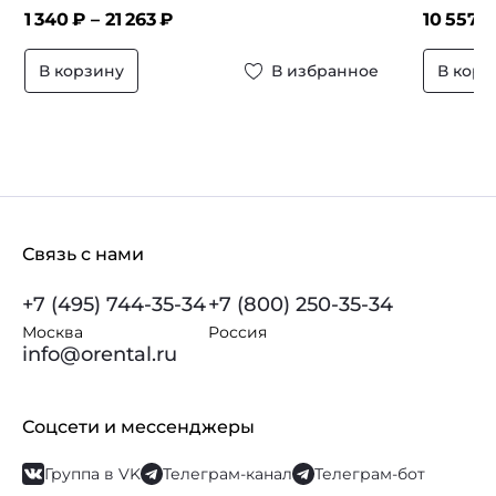
1 340
₽ –
21 263
₽
10 557
₽
В корзину
В избранное
В корз
Связь с нами
+7 (495) 744-35-34
+7 (800) 250-35-34
Москва
Россия
info@orental.ru
Соцсети и мессенджеры
Группа в VK
Телеграм-канал
Телеграм-бот