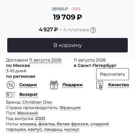
28 156
₽
-30%
19 709
₽
4 927
₽
× 4 платежа
В корзину
Доставим
11 августа 2026
11 августа 2026
по Москве
в Санкт-Петербург
3-10 дней
Рассчитать
по регионам
Скидки
Подарки
Качество
Возврат
Бренд
Christian Dior
Страна производитель
Франция
Пол
Женский
Год выпуска
2003
Ноты
клюква
,
фиалка
,
белая фрезия
,
сладкий
горошек
,
кактус
,
ландыш
,
мускус