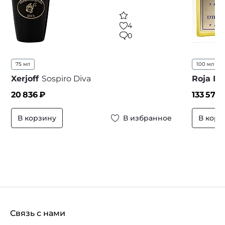
4
0
75 мл
100 мл
Xerjoff
Sospiro Diva
Roja D
20 836
₽
133 575
В корзину
В избранное
В корз
Связь с нами