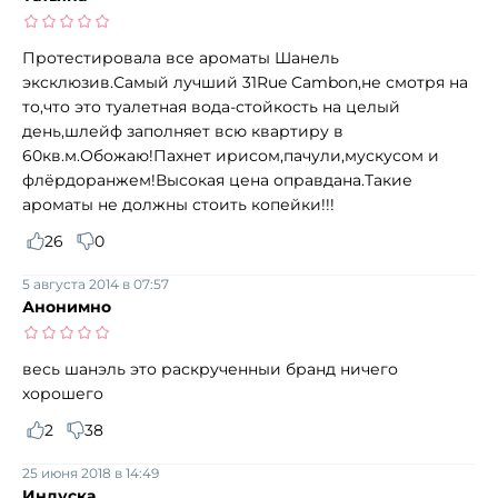
Протестировала все ароматы Шанель
эксклюзив.Самый лучший 31Rue Cambon,не смотря на
то,что это туалетная вода-стойкость на целый
день,шлейф заполняет всю квартиру в
60кв.м.Обожаю!Пахнет ирисом,пачули,мускусом и
флёрдоранжем!Высокая цена оправдана.Такие
ароматы не должны стоить копейки!!!
26
0
5 августа 2014 в 07:57
Анонимно
весь шанэль это раскрученныи бранд ничего
хорошего
2
38
25 июня 2018 в 14:49
Индуска