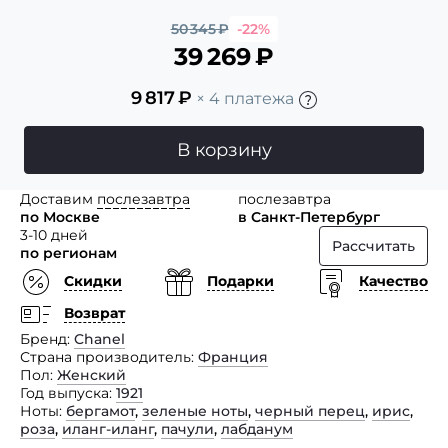
50 345
₽
-22%
39 269
₽
9 817
₽
× 4 платежа
В корзину
Доставим
послезавтра
послезавтра
по Москве
в Санкт-Петербург
3-10 дней
Рассчитать
по регионам
Скидки
Подарки
Качество
Возврат
Бренд
Chanel
Страна производитель
Франция
Пол
Женский
Год выпуска
1921
Ноты
бергамот
,
зеленые ноты
,
черный перец
,
ирис
,
роза
,
иланг-иланг
,
пачули
,
лабданум