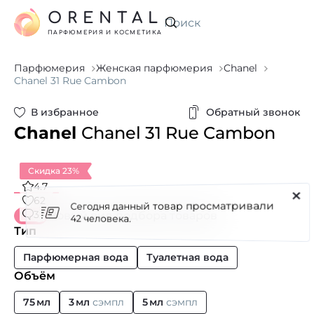
ORENTAL
Искать
ПАРФЮМЕРИЯ И КОСМЕТИКА
Парфюмерия
Женская парфюмерия
Chanel
Chanel 31 Rue Cambon
В избранное
Обратный звонок
Chanel
Chanel 31 Rue Cambon
Скидка 23%
4.7
Сегодня данный товар просматривали
62
3
Новый вид подбора товаров
42 человека.
Тип
Парфюмерная вода
Туалетная вода
Объём
75 мл
3 мл
сэмпл
5 мл
сэмпл