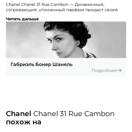
Chanel Chanel 31 Rue Cambon — Динамичный,
согревающий, утонченный парфюм придаст своей
владелице непревзойденный шарм и очарование.
Читать дальше
Название этот парфюм получил в честь бутика,
который Коко приобрела в 1921 году. Теперь это
основной бутик знаменитого Дома моды. Аромат
духов подойдёт женщине настолько утончённой
и элегантной, что окружающие всерьёз будут считать
её особой королевских кровей. Яркая свежесть
первых нот бергамота и лимона, дополнена
пикантным штрихом — белым перцем.
Габриэль Бонер Шанель
Восхитительное цветочное облако нот «сердца»,
Подробнее
наполненное нежностью, приходит им на смену.
В богатом чувственном шлейфе слились флердоранж,
фиалка, пачули, мускус, ладан.
Chanel
Chanel 31 Rue Cambon
похож на