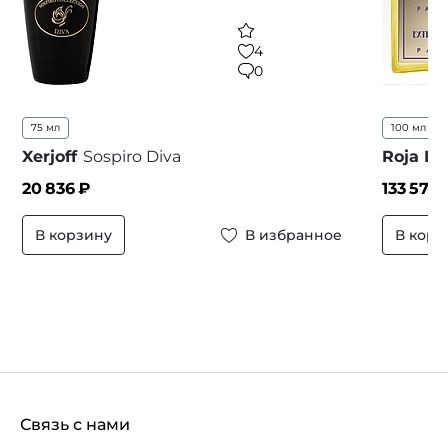
4
0
75 мл
100 мл
Xerjoff
Sospiro Diva
Roja D
20 836
₽
133 575
В корзину
В избранное
В корз
Связь с нами