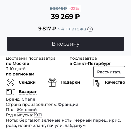
50 345
₽
-22%
39 269
₽
9 817
₽
× 4 платежа
В корзину
Доставим
послезавтра
послезавтра
по Москве
в Санкт-Петербург
3-10 дней
Рассчитать
по регионам
Скидки
Подарки
Качество
Возврат
Бренд
Chanel
Страна производитель
Франция
Пол
Женский
Год выпуска
1921
Ноты
бергамот
,
зеленые ноты
,
черный перец
,
ирис
,
роза
,
иланг-иланг
,
пачули
,
лабданум