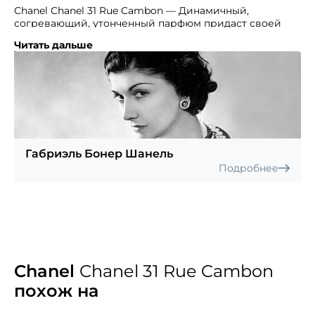
Chanel Chanel 31 Rue Cambon — Динамичный,
согревающий, утонченный парфюм придаст своей
владелице непревзойденный шарм и очарование.
Читать дальше
Название этот парфюм получил в честь бутика,
который Коко приобрела в 1921 году. Теперь это
основной бутик знаменитого Дома моды. Аромат
духов подойдёт женщине настолько утончённой
и элегантной, что окружающие всерьёз будут считать
её особой королевских кровей. Яркая свежесть
первых нот бергамота и лимона, дополнена
пикантным штрихом — белым перцем.
Габриэль Бонер Шанель
Восхитительное цветочное облако нот «сердца»,
Подробнее
наполненное нежностью, приходит им на смену.
В богатом чувственном шлейфе слились флердоранж,
фиалка, пачули, мускус, ладан.
Chanel
Chanel 31 Rue Cambon
похож на