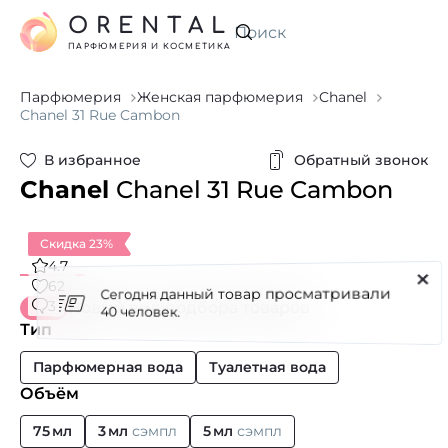
ORENTAL
Искать
ПАРФЮМЕРИЯ И КОСМЕТИКА
Парфюмерия
Женская парфюмерия
Chanel
Chanel 31 Rue Cambon
В избранное
Обратный звонок
Chanel
Chanel 31 Rue Cambon
Скидка 23%
4.7
Сегодня данный товар просматривали
62
3
Новый вид подбора товаров
40 человек.
Тип
Парфюмерная вода
Туалетная вода
Объём
75 мл
3 мл
сэмпл
5 мл
сэмпл