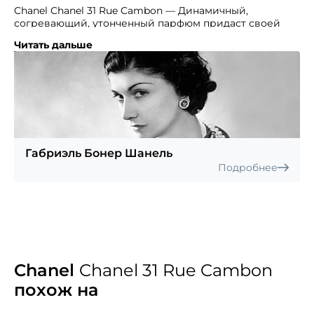
Chanel Chanel 31 Rue Cambon — Динамичный,
согревающий, утонченный парфюм придаст своей
владелице непревзойденный шарм и очарование.
Читать дальше
Название этот парфюм получил в честь бутика,
который Коко приобрела в 1921 году. Теперь это
основной бутик знаменитого Дома моды. Аромат
духов подойдёт женщине настолько утончённой
и элегантной, что окружающие всерьёз будут считать
её особой королевских кровей. Яркая свежесть
первых нот бергамота и лимона, дополнена
пикантным штрихом — белым перцем.
Габриэль Бонер Шанель
Восхитительное цветочное облако нот «сердца»,
Подробнее
наполненное нежностью, приходит им на смену.
В богатом чувственном шлейфе слились флердоранж,
фиалка, пачули, мускус, ладан.
Chanel
Chanel 31 Rue Cambon
похож на