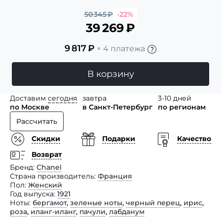
50 345
₽
-22%
39 269
₽
9 817
₽
× 4 платежа
В корзину
Доставим
сегодня
завтра
3-10 дней
по Москве
в Санкт-Петербург
по регионам
Рассчитать
Скидки
Подарки
Качество
Возврат
Бренд
Chanel
Страна производитель
Франция
Пол
Женский
Год выпуска
1921
Ноты
бергамот
,
зеленые ноты
,
черный перец
,
ирис
,
роза
,
иланг-иланг
,
пачули
,
лабданум