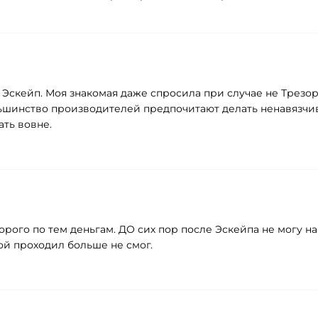
с Эскейп. Моя знакомая даже спросила при случае не Трезо
ьшинство производителей предпочитают делать ненавязчивы
ать вовне.
рого по тем деньгам. ДО сих пор после Эскейпа не могу на
ой проходил больше не смог.