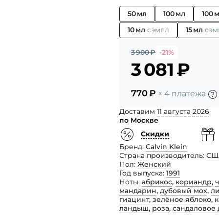
50 мл
100 мл
100 
10 мл
сэмпл
15 мл
сэм
3 900
₽
-21%
3 081
₽
770
₽
× 4 платежа
Доставим
11 августа 2026
по Москве
Скидки
Бренд
Calvin Klein
Страна производитель
СШ
Пол
Женский
Год выпуска
1991
Ноты
абрикос
,
кориандр
,
мандарин
,
дубовый мох
,
л
гиацинт
,
зелёное яблоко
,
к
ландыш
,
роза
,
сандаловое