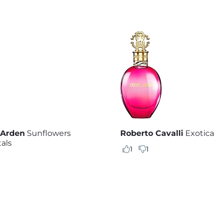
 Arden
Sunflowers
Roberto Cavalli
Exotica
als
1
1