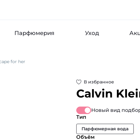
Парфюмерия
Уход
Ак
cape for her
В избранное
Calvin Kle
Новый вид подбор
Тип
Парфюмерная вода
Объём