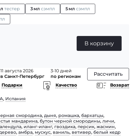
мл
тестер
3 мл
сэмпл
5 мл
сэмпл
пл
В корзину
11 августа 2026
3-10 дней
Рассчитать
в Санкт-Петербург
по регионам
Подарки
Качество
Возврат
А
,
Испания
черная смородина
,
дыня
,
ромашка
,
бархатцы
,
истья мандарина
,
бутон черной смородины
,
личи
,
алендула
,
иланг-иланг
,
гвоздика
,
персик
,
жасмин
,
 дерево
,
амбра
,
мускус
,
ваниль
,
ветивер
,
белый кедр