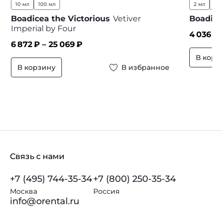
10 мл
100 мл
2 мл
10
Boadicea the Victorious
Vetiver
Boadice
Imperial by Four
4 036
₽ 
6 872
₽ –
25 069
₽
В корз
В корзину
В избранное
Связь с нами
+7 (495) 744-35-34
+7 (800) 250-35-34
Москва
Россия
info@orental.ru