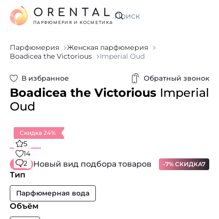
ORENTAL
Искать
ПАРФЮМЕРИЯ И КОСМЕТИКА
Парфюмерия
Женская парфюмерия
Boadicea the Victorious
Imperial Oud
В избранное
Обратный звонок
Boadicea the Victorious
Imperial
Oud
Скидка 24%
5
14
2
Новый вид подбора товаров
-7% СКИДКА7
Тип
Парфюмерная вода
Объём