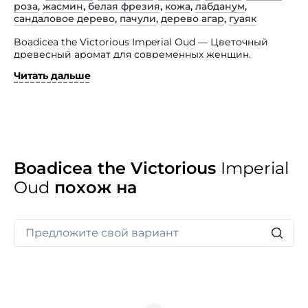
роза
,
жасмин
,
белая фрезия
,
кожа
,
лабданум
,
сандаловое дерево
,
пачули
,
дерево агар
,
гуаяк
Boadicea the Victorious Imperial Oud — Цветочный
древесный аромат для современных женщин.
Читать дальше
Теплый, чувственный и нежный одновременно, этот
аромат посвящен истинной женственности
и олицетворяет красоту, силу и уверенность в себе.
Он манит и согревает, обещая приятное
времяпровождение. Парфюмерная композиция
Boadicea the Victorious Imperial Oud открывается
Верхние ноты: дягиль, розового дерева, лаванды
и березы. Средние ноты герани, розы, белого
Boadicea the Victorious
Imperial
жасмина и фрезии. Базовые ноты: кожа, роза,
Oud
похож на
индийский сандал, пачули и камбоджийский уд.