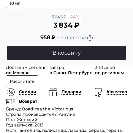
10 мл
5 045
₽
-24%
3 834
₽
958
₽
× 4 платежа
В корзину
Доставим
сегодня
завтра
3-10 дней
по Москве
в Санкт-Петербург
по регионам
Рассчитать
Скидки
Подарки
Качество
Возврат
Бренд
Boadicea the Victorious
Страна производитель
Англия
Пол
Женский
Год выпуска
2013
Ноты
ангелика
,
палисандр
,
лаванда
,
берёза
,
герань
,