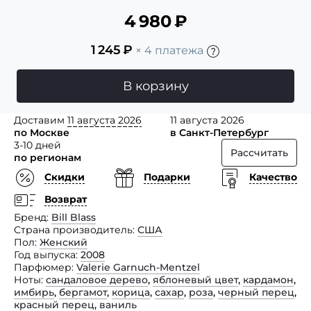
4 980
₽
1 245
₽
× 4 платежа
В корзину
Доставим
11 августа 2026
11 августа 2026
по Москве
в Санкт-Петербург
3-10 дней
Рассчитать
по регионам
Скидки
Подарки
Качество
Возврат
Бренд
Bill Blass
Страна производитель
США
Пол
Женский
Год выпуска
2008
Парфюмер
Valerie Garnuch-Mentzel
Ноты
сандаловое дерево
,
яблоневый цвет
,
кардамон
,
имбирь
,
бергамот
,
корица
,
сахар
,
роза
,
черный перец
,
красный перец
,
ваниль