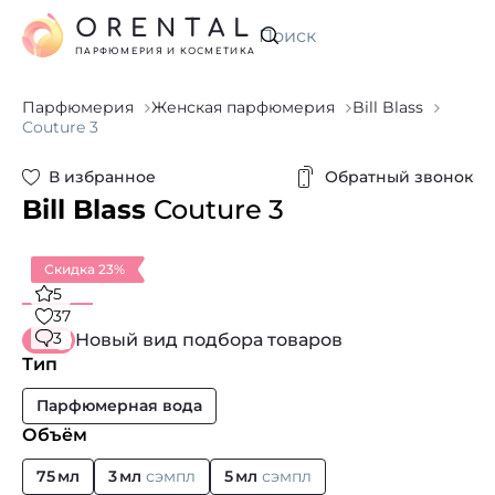
ORENTAL
Искать
ПАРФЮМЕРИЯ И КОСМЕТИКА
Парфюмерия
Женская парфюмерия
Bill Blass
Couture 3
В избранное
Обратный звонок
Bill Blass
Couture 3
Скидка 23%
5
37
3
Новый вид подбора товаров
Тип
Парфюмерная вода
Объём
75 мл
3 мл
сэмпл
5 мл
сэмпл