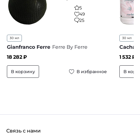
5
49
25
30 мл
30 мл
5
Gianfranco Ferre
Ferre By Ferre
Cachare
18 282
₽
1 532
₽ 
В корзину
В избранное
В корз
Связь с нами