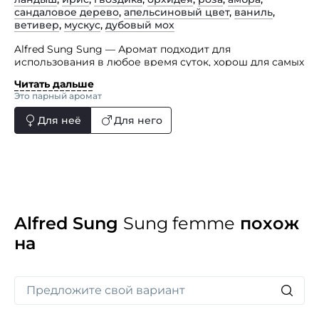
сандаловое дерево
,
апельсиновый цвет
,
ваниль
,
ветивер
,
мускус
,
дубовый мох
Alfred Sung Sung — Аромат подходит для
использования в любое время суток, хорош для самых
разнообразных случаев.
Читать дальше
Это парный аромат
Композиция аромата звучит в верхних нотах звуками:
бергамота, лимона, иланг-иланга, гиацинта,
Для неё
Для него
гальбанума, мандарина, апельсина и многообразием
цитрусовых оттенков; в средних нотах акцентами:
ириса, ландыша, жасмина, османтуса и белой лилии;
в финальных нотах базы тонами: ветивера, ванили,
апельсинового цвета, сандалового дерева и амбры.
Alfred Sung
Sung femme
похож
на