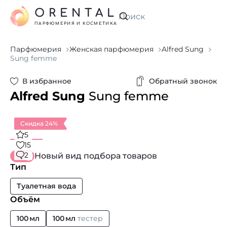
ORENTAL
Искать
ПАРФЮМЕРИЯ И КОСМЕТИКА
Парфюмерия
Женская парфюмерия
Alfred Sung
Sung femme
В избранное
Обратный звонок
Alfred Sung
Sung femme
Скидка 24%
5
15
2
Новый вид подбора товаров
Тип
Туалетная вода
Объём
100 мл
100 мл
тестер