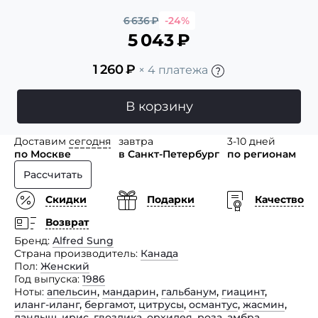
6 636
₽
-24%
5 043
₽
1 260
₽
× 4 платежа
В корзину
Доставим
сегодня
завтра
3-10 дней
по Москве
в Санкт-Петербург
по регионам
Рассчитать
Скидки
Подарки
Качество
Возврат
Бренд
Alfred Sung
Страна производитель
Канада
Пол
Женский
Год выпуска
1986
Ноты
апельсин
,
мандарин
,
гальбанум
,
гиацинт
,
иланг-иланг
,
бергамот
,
цитрусы
,
османтус
,
жасмин
,
ландыш
,
ирис
,
гвоздика
,
орхидея
,
роза
,
амбра
,