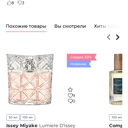
8
3
Похожие товары
Вы смотрели
Хиты продаж
Скидка 20%
Новинка
9
0
50 мл
100 мл
100 мл
Issey Miyake
Lumiere D’Issey
Compor