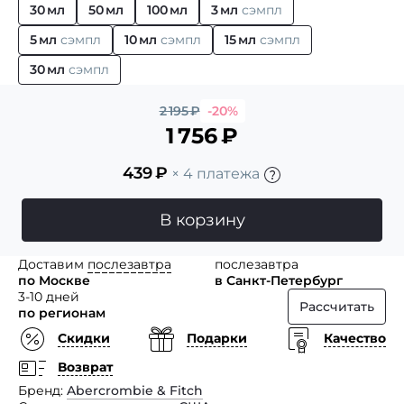
30 мл
50 мл
100 мл
3 мл
сэмпл
5 мл
сэмпл
10 мл
сэмпл
15 мл
сэмпл
30 мл
сэмпл
2 195
₽
-20%
1 756
₽
439
₽
× 4 платежа
В корзину
Доставим
послезавтра
послезавтра
по Москве
в Санкт-Петербург
3-10 дней
Рассчитать
по регионам
Скидки
Подарки
Качество
Возврат
Бренд
Abercrombie & Fitch