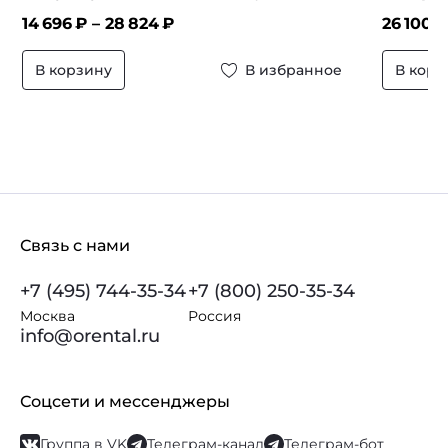
14 696
₽ –
28 824
₽
26 100
₽
В корзину
В избранное
В корз
Связь с нами
+7 (495) 744-35-34
+7 (800) 250-35-34
Москва
Россия
info@orental.ru
Соцсети и мессенджеры
Группа в VK
Телеграм-канал
Телеграм-бот