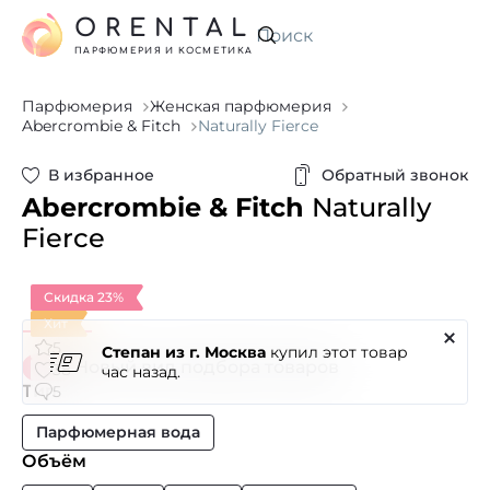
ORENTAL
Искать
ПАРФЮМЕРИЯ И КОСМЕТИКА
Парфюмерия
Женская парфюмерия
Abercrombie & Fitch
Naturally Fierce
В избранное
Обратный звонок
Abercrombie & Fitch
Naturally
Fierce
Скидка 23%
Хит
Степан из г. Москва
5
купил этот товар
Новый вид подбора товаров
38
час назад.
Тип
5
Парфюмерная вода
Объём