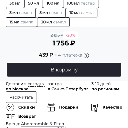
30 мл
50 мл
100 мл
100 мл
тестер
3 мл
сэмпл
5 мл
сэмпл
10 мл
сэмпл
15 мл
сэмпл
30 мл
сэмпл
2 195
₽
-20%
1 756
₽
439
₽
× 4 платежа
В корзину
Доставим
сегодня
завтра
3-10 дней
по Москве
в Санкт-Петербург
по регионам
Рассчитать
Скидки
Подарки
Качество
Возврат
Бренд
Abercrombie & Fitch