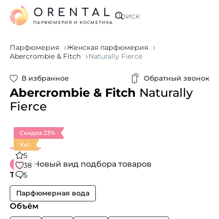
ORENTAL
Искать
ПАРФЮМЕРИЯ И КОСМЕТИКА
Парфюмерия
Женская парфюмерия
Abercrombie & Fitch
Naturally Fierce
В избранное
Обратный звонок
Abercrombie & Fitch
Naturally
Fierce
Скидка 23%
Хит
5
Новый вид подбора товаров
38
Тип
5
Парфюмерная вода
Объём