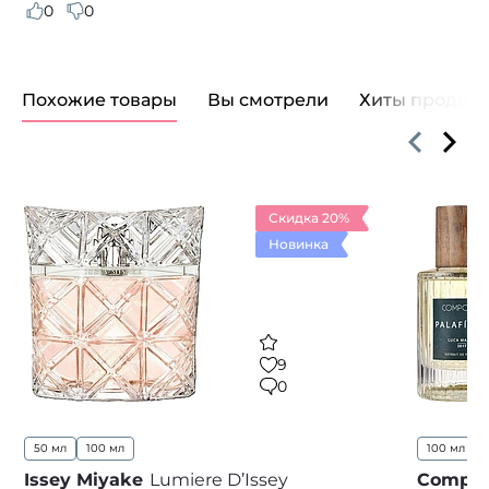
0
0
Похожие товары
Вы смотрели
Хиты продаж
Скидка 20%
Новинка
9
0
50 мл
100 мл
100 мл
Issey Miyake
Lumiere D’Issey
Compor