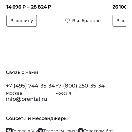
14 696
₽ –
28 824
₽
26 100
₽
В корзину
В избранное
В корз
Связь с нами
+7 (495) 744-35-34
+7 (800) 250-35-34
Москва
Россия
info@orental.ru
Соцсети и мессенджеры
Группа в VK
Телеграм-канал
Телеграм-бот