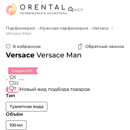
ORENTAL
Искать
ПАРФЮМЕРИЯ И КОСМЕТИКА
Парфюмерия
Мужская парфюмерия
Versace
Versace Man
В избранное
Обратный звонок
Versace
Versace Man
Скидка 23%
5
22
7
Новый вид подбора товаров
Тип
Туалетная вода
Объём
100 мл