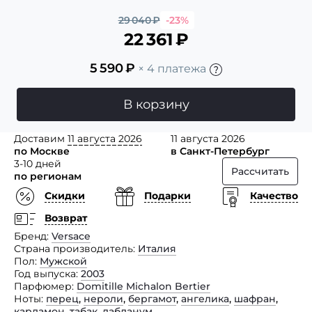
29 040
₽
-23%
22 361
₽
5 590
₽
× 4 платежа
В корзину
Доставим
11 августа 2026
11 августа 2026
по Москве
в Санкт-Петербург
3-10 дней
Рассчитать
по регионам
Скидки
Подарки
Качество
Возврат
Бренд
Versace
Страна производитель
Италия
Пол
Мужской
Год выпуска
2003
Парфюмер
Domitille Michalon Bertier
Ноты
перец
,
нероли
,
бергамот
,
ангелика
,
шафран
,
кардамон
,
табак
,
лабданум