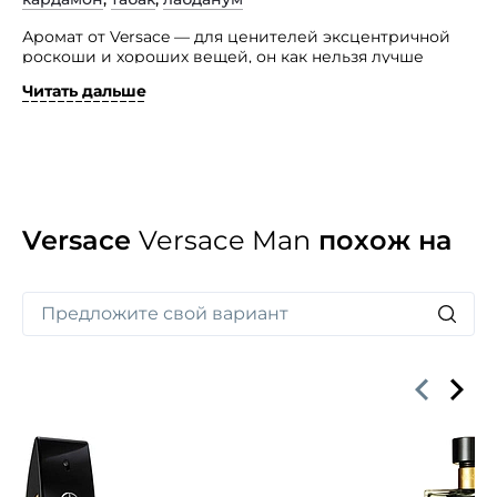
Аромат от Versace — для ценителей эксцентричной
роскоши и хороших вещей, он как нельзя лучше
подчеркнет эту жизненную позицию.
Читать дальше
Оригинальный как внутри, так и снаружи — упаковка
флакона весьма необычна и ярко выделяется на фоне
других флаконов аналогичных продуктов — аромат
относится к семейству древесных, пряных, восточных.
Его начальные ноты — нероли и бергамот, цветы
дягиля и черный перец. «Сердце» из шафрана
и кардамона сплетается с теплым и чувственным
Versace
Versace Man
похож на
шлейфом листьев табака, амбры и кашмирового
дерева.