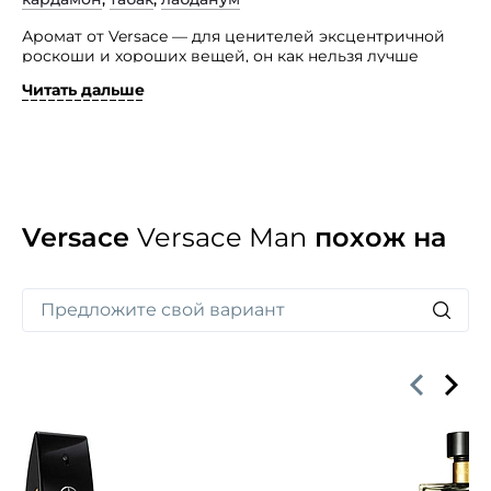
Аромат от Versace — для ценителей эксцентричной
роскоши и хороших вещей, он как нельзя лучше
подчеркнет эту жизненную позицию.
Читать дальше
Оригинальный как внутри, так и снаружи — упаковка
флакона весьма необычна и ярко выделяется на фоне
других флаконов аналогичных продуктов — аромат
относится к семейству древесных, пряных, восточных.
Его начальные ноты — нероли и бергамот, цветы
дягиля и черный перец. «Сердце» из шафрана
и кардамона сплетается с теплым и чувственным
Versace
Versace Man
похож на
шлейфом листьев табака, амбры и кашмирового
дерева.