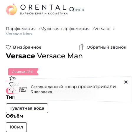
ORENTAL
Искать
ПАРФЮМЕРИЯ И КОСМЕТИКА
Парфюмерия
Мужская парфюмерия
Versace
Versace Man
В избранное
Обратный звонок
Versace
Versace Man
Скидка 23%
5
Сегодня данный товар просматривали
22
7
Новый вид подбора товаров
3 человека.
Тип
Туалетная вода
Объём
100 мл