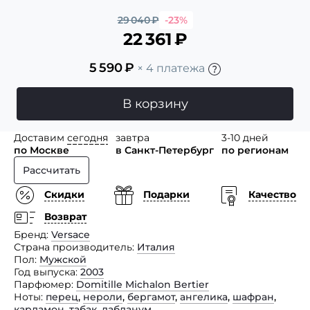
29 040
₽
-23%
22 361
₽
5 590
₽
× 4 платежа
В корзину
Доставим
сегодня
завтра
3-10 дней
по Москве
в Санкт-Петербург
по регионам
Рассчитать
Скидки
Подарки
Качество
Возврат
Бренд
Versace
Страна производитель
Италия
Пол
Мужской
Год выпуска
2003
Парфюмер
Domitille Michalon Bertier
Ноты
перец
,
нероли
,
бергамот
,
ангелика
,
шафран
,
кардамон
,
табак
,
лабданум