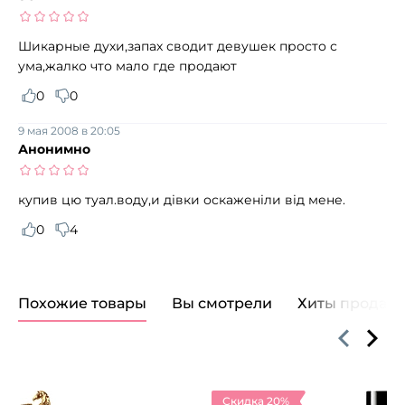
Шикарные духи,запах сводит девушек просто с
ума,жалко что мало где продают
0
0
9 мая 2008 в 20:05
Анонимно
купив цю туал.воду,и дівки оскаженіли від мене.
0
4
Похожие товары
Вы смотрели
Хиты продаж
Скидка 20%