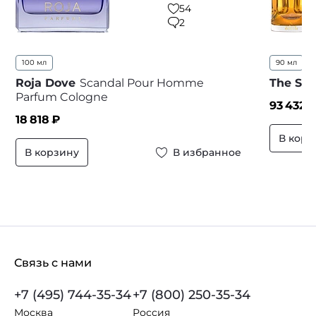
54
2
100 мл
90 мл
...
Roja Dove
Scandal Pour Homme
The Spi
Parfum Cologne
93 432
₽
18 818
₽
В корз
В корзину
В избранное
Связь с нами
+7 (495) 744-35-34
+7 (800) 250-35-34
Москва
Россия