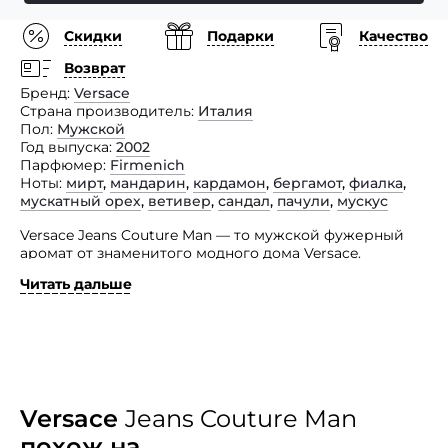
Скидки
Подарки
Качество
Возврат
Бренд
Versace
Страна производитель
Италия
Пол
Мужской
Год выпуска
2002
Парфюмер
Firmenich
Ноты
мирт
,
мандарин
,
кардамон
,
бергамот
,
фиалка
,
мускатный орех
,
ветивер
,
сандал
,
пачули
,
мускус
Versace Jeans Couture Man — то мужской фужерный
аромат от знаменитого модного дома Versace.
Читать дальше
Это мужественный и храбрый, душистый
и чувственный парфюм, который заключен
в интересный и оригинальный флакон цвета бронзы,
который украшен изумрудными кристаллами. Этот
аромат от популярного итальянского торгового дома
Versace способен подчеркнуть стиль и вкус своего
обладателя. Композиция представлена смесью
мирты, мандарина, бергамота и кардамона. Ноты
Versace
Jeans Couture Man
сердца включают звучание мускатного ореха
похож на
и фиалки. А ноты базы состоят из аккордов