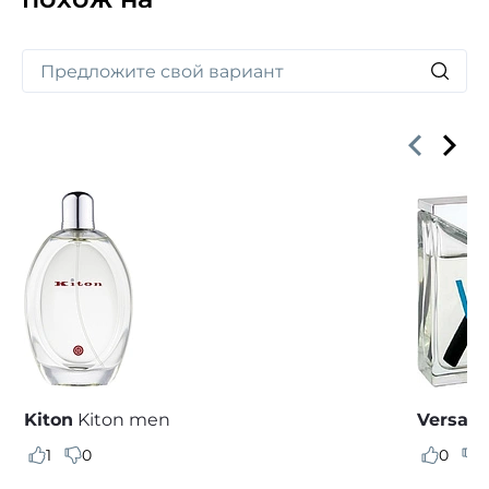
сандалового дерева, пачули, мускуса и ветивера.
Kiton
Kiton men
Versace
1
0
0
0