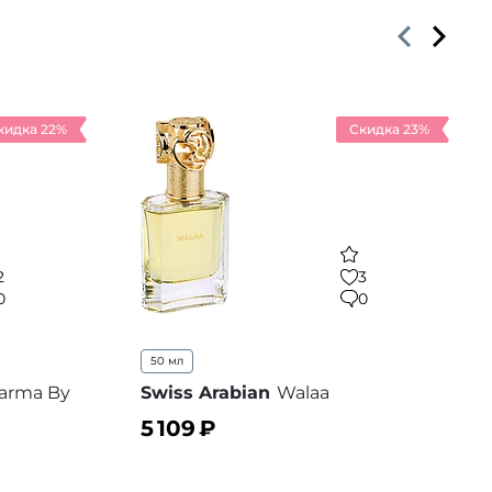
кидка 22%
Скидка 23%
2
3
0
0
50 мл
arma By
Swiss Arabian
Walaa
5 109
₽
В корзину
В избранное