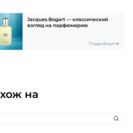
рин, красное яблоко, зеленый анис, фиалка,
ская лаванда, герань, гвоздика, корица, древесные
Jacques Bogart — классический
м, амбра и мускус.
взгляд на парфюмерию
Подробнее
хож на