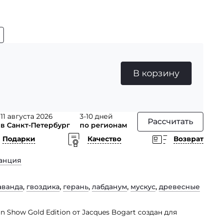
В корзину
11 августа 2026
3-10 дней
Рассчитать
в Санкт-Петербург
по регионам
Подарки
Качество
Возврат
анция
аванда
,
гвоздика
,
герань
,
лабданум
,
мускус
,
древесные
how Gold Edition от Jacques Bogart создан для