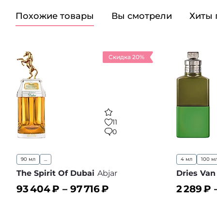
Похожие товары
Вы смотрели
Хиты
Скидка 20%
11
0
90 мл
...
4 мл
100 м
The Spirit Of Dubai
Abjar
Dries Van
93 404
₽ –
97 716
₽
2 289
₽ 
В корзину
В корз
В избранное