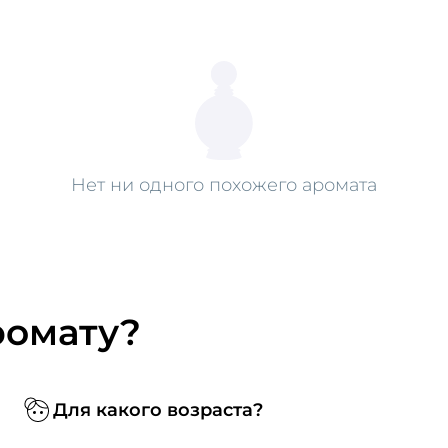
Нет ни одного похожего аромата
ромату?
Для какого возраста?