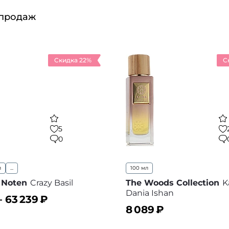
 продаж
Скидка 22%
С
5
0
л
...
100 мл
 Noten
Crazy Basil
The Woods Collection
K
Dania Ishan
–
63 239
₽
8 089
₽
ину
В избранное