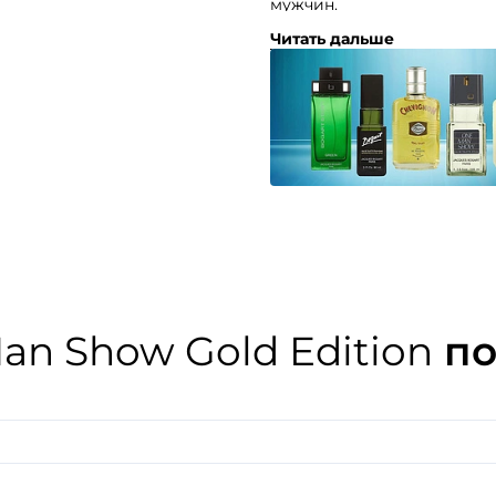
мужчин.
Читать дальше
Композиция аромата: манда
апельсиновый цвет, болгар
ноты, французский лабдану
an Show Gold Edition
по