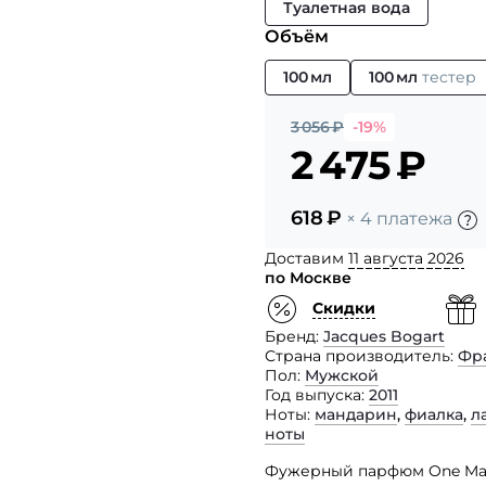
Туалетная вода
Объём
100 мл
100 мл
тестер
3 056
₽
-19%
2 475
₽
618
₽
× 4 платежа
Доставим
11 августа 2026
по Москве
Скидки
Бренд
Jacques Bogart
Страна производитель
Фр
Пол
Мужской
Год выпуска
2011
Ноты
мандарин
,
фиалка
,
л
ноты
Фужерный парфюм One Man S