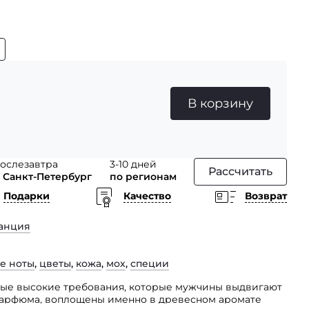
В корзину
ослезавтра
3-10 дней
Рассчитать
 Санкт-Петербург
по регионам
Подарки
Качество
Возврат
анция
е ноты
,
цветы
,
кожа
,
мох
,
специи
мые высокие требования, которые мужчины выдвигают
парфюма, воплощены именно в древесном аромате