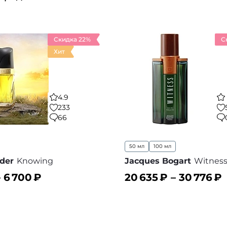
Скидка 22%
С
Хит
4.9
233
66
50 мл
100 мл
der
Knowing
Jacques Bogart
Witnes
–
6 700
₽
20 635
₽ –
30 776
₽
ину
В корзину
В избранное
В