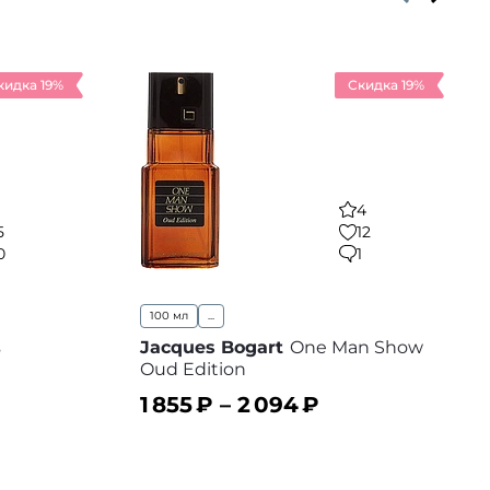
кидка 19%
Скидка 19%
4
5
12
0
1
100 мл
...
s
Jacques Bogart
One Man Show
Oud Edition
1 855
₽ –
2 094
₽
 избранное
В корзину
В избранное