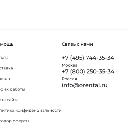
омощь
Связь с нами
+7 (495) 744-35-34
лата
Москва
ставка
+7 (800) 250-35-34
зврат
Россия
info@orental.ru
афик работы
рта сайта
литика конфиденциальности
говор оферты