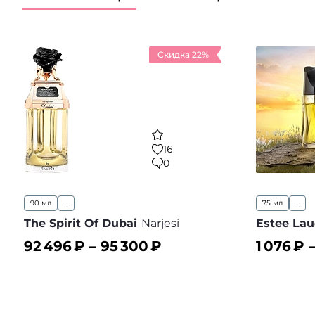
Скидка 22%
16
0
90 мл
...
75 мл
...
The Spirit Of Dubai
Narjesi
Estee Lau
92 496
₽ –
95 300
₽
1 076
₽ 
В корзину
В корз
В избранное