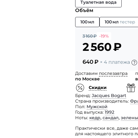
Туалетная вода
Объём
100 мл
100 мл
тестер
3 160
₽
-19%
2 560
₽
640
₽
× 4 платежа
Доставим
послезавтра
п
по Москве
в
Скидки
Бренд
Jacques Bogart
Страна производитель
Фр
Пол
Мужской
Год выпуска
1992
Ноты
кедр
,
сандал
,
зелены
Практически все, даже са
для настоящего элитного 