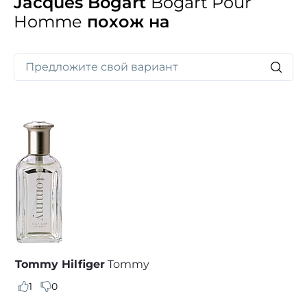
Jacques Bogart
Bogart Pour
Homme
похож на
Tommy Hilfiger
Tommy
1
0