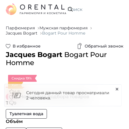
ORENTAL
Искать
ПАРФЮМЕРИЯ И КОСМЕТИКА
Парфюмерия
Мужская парфюмерия
Jacques Bogart
Bogart Pour Homme
В избранное
Обратный звонок
Jacques Bogart
Bogart Pour
Homme
Скидка 19%
Хит
4.8
Новый вид подбора товаров
17
Тип
9
Туалетная вода
Объём