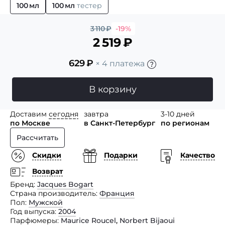
100 мл
100 мл
тестер
3 110
₽
-19%
2 519
₽
629
₽
× 4 платежа
В корзину
Доставим
сегодня
завтра
3-10 дней
по Москве
в Санкт-Петербург
по регионам
Рассчитать
Скидки
Подарки
Качество
Возврат
Бренд
Jacques Bogart
Страна производитель
Франция
Пол
Мужской
Год выпуска
2004
Парфюмеры
Maurice Roucel
,
Norbert Bijaoui