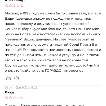
Михаил, в 1998 году не с чем было сравнивать, вот все
Ваши "девушки знакомые подходили и тыкались
носом в одежду и жмурились от удовольствия".
Сейчас выбора куда как больше, так что Ваш One Man
Show не более, чем ностальгические воспоминания о
"тыканьях" Ваших девушек...На счёт "маловероятия"
нахождения этого аромата - полный бред! Пурги Вы
нагнали!!! Его продают в неимоверных колличествах и
по сей день, при чём на каждом углу...да и цена такая,
что не жалко и выбросить, если не понравится.
Другое дело, что аромат действительно достойный и
очеь стойкий...но, есть ГОРАЗДО интереснее)
2
1
29 октября 2012 в 16:29
Лика
One Man Show для взрослых мужчин, этот для