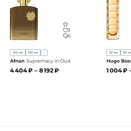
3
0
100 мл
150 мл
...
30 мл
50 м
Afnan
Supremacy In Oud
Hugo Bos
4 404
₽ –
8 192
₽
1 004
₽ 
В корзину
В корз
В избранное