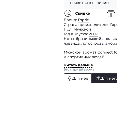
появится в наличии
Скидки
Бренд
Esprit
Страна производитель
Ге
Пол
Мужской
Год выпуска
2007
Ноты
бразильский апельс
лаванда
,
лотос
,
роза
,
амбр
Мужской аромат Connect fo
и спортивных людей.
Читать дальше
Парфюм дарит Вам прохлад
Это парный аромат
и в теплой дружной компа
Калифорнийский грейпфрут
Для неё
Для нег
лаванда, роза, лотос, отте
пачули, амбра, мускус.