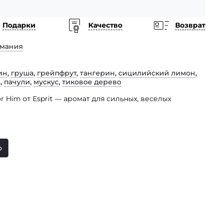
Подарки
Качество
Возврат
рмания
ин
,
груша
,
грейпфрут
,
тангерин
,
сицилийский лимон
,
а
,
пачули
,
мускус
,
тиковое дерево
r Him от Esprit — аромат для сильных, веселых
ную морскую свежесть, и в пылу горячего спора,
нии. Композиция: Бразильский апельсин,
, Сицилийский лимон, мандарин, груша «Наши»,
о
нки морского бриза, тиковая древесина из Индонезии,