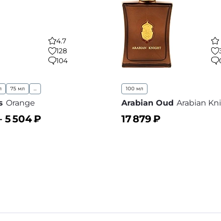
4.7
128
104
л
75 мл
...
100 мл
s
Orange
Arabian Oud
Arabian Kn
–
5 504
₽
17 879
₽
ину
В корзину
В избранное
В