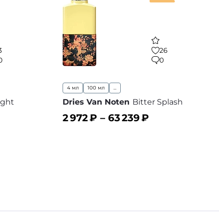
3
26
0
0
4 мл
100 мл
...
ight
Dries Van Noten
Bitter Splash
2 972
₽ –
63 239
₽
В корзину
 избранное
В избранное