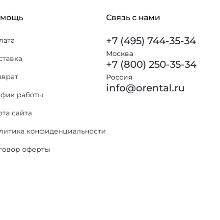
омощь
Связь с нами
+7 (495) 744-35-34
лата
Москва
ставка
+7 (800) 250-35-34
зврат
Россия
info@orental.ru
афик работы
рта сайта
литика конфиденциальности
говор оферты