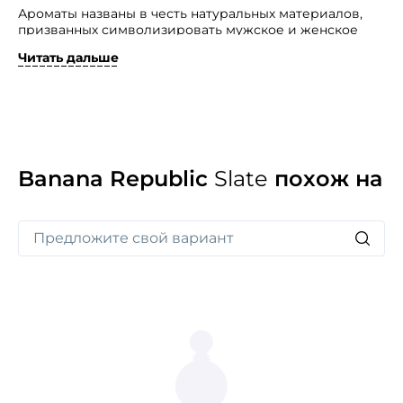
Ароматы названы в честь натуральных материалов,
призванных символизировать мужское и женское
начало.
Читать дальше
Каждый флакон облачен в роскошный кейс
натурального дерева и таит скрытое послание своему
обладателю. Освежающий, зеленый аромат Slate
создан для сильных и энергичных натур, живущих под
девизом «Движение — это Жизнь!» Обжигающая
прохлада ледниковой воды пробуждает страсть
и дарит ощущение чистоты и свежести. Ароматы трав
Banana Republic
Slate
похож на
и специй сплетаются воедино, наполняя
уверенностью и зовут к Великим Свершениям!
Составляющие ноты аромата: талая цитрусовая вода,
мускатный шалфей и корень имбиря.