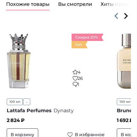
Похожие товары
Вы смотрели
Хиты продаж
Скидка 20%
Хит
4
26
1
100 мл
...
100 мл
Lattafa Perfumes
Dynasty
Brunell
2 824
₽
1 692
₽ 
В корзину
В избранное
В корз