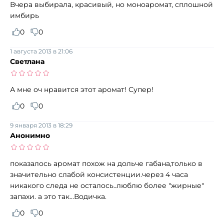
Вчера выбирала, красивый, но моноаромат, сплошной
имбирь
0
0
1 августа 2013 в 21:06
Светлана
А мне оч нравится этот аромат! Супер!
0
0
9 января 2013 в 18:29
Анонимно
показалось аромат похож на дольче габана,только в
значительно слабой консистенции.через 4 часа
никакого следа не осталось..люблю более "жирные"
запахи. а это так...Водичка.
0
0