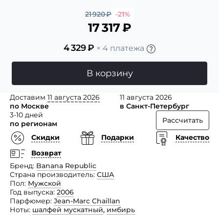
21 920
₽
-21%
17 317
₽
4 329
₽
× 4 платежа
В корзину
Доставим
11 августа 2026
11 августа 2026
по Москве
в Санкт-Петербург
3-10 дней
Рассчитать
по регионам
Скидки
Подарки
Качество
Возврат
Бренд
Banana Republic
Страна производитель
США
Пол
Мужской
Год выпуска
2006
Парфюмер
Jean-Marc Chaillan
Ноты
шалфей мускатный
,
имбирь