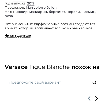
Год выпуска
2019
Парфюмер
Marrypierre Julien
Ноты
инжир
,
мандарин
,
бергамот
,
нероли
,
жасмин
,
роза
Все знаменитые парфюмерные бренды создают тот
аромат, который воплощает только их уникальное
виденье высокой нишевой парфюмерии.
Читать дальше
Модный дом Versace представил целую
концептуальную коллекцию Atelier Versace,
вышедшую в рамках кутюрного направления бренда.
Каждый из представленных здесь ароматов имеет
свой единственный компонент — тему, задающую тон
всему благоуханию. « Так же, как людям нравится
создавать платья и костюмы на заказ, так и коллекция
Versace
Figue Blanche
похож на
высокой парфюмерии воплощает и подчеркивает
личные черты своего носителя», — комментарий
самой Донателло Версаче. Парфюмерный изыск Figue
Blanche выстроен из свежих нот инжира, смешанных
с мякотью и эфирными маслами итальянского
мандарина. Это удивительная ода инжиру.