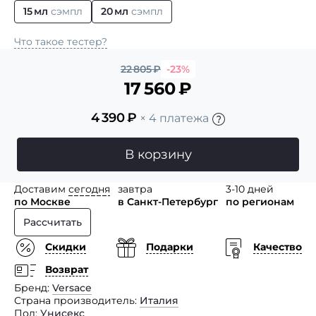
15 мл
сэмпл
20 мл
сэмпл
Что такое тестер?
22 805
₽
-23%
17 560
₽
4 390
₽
× 4 платежа
В корзину
Доставим
сегодня
завтра
3-10 дней
по Москве
в Санкт-Петербург
по регионам
Рассчитать
Скидки
Подарки
Качество
Возврат
Бренд
Versace
Страна производитель
Италия
Пол
Унисекс