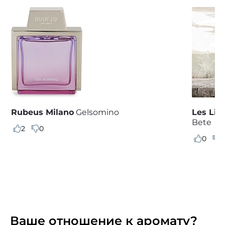
Rubeus Milano
Gelsomino
Les Liq
Bete
2
0
0
3
Ваше отношение к аромату?