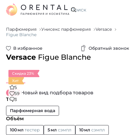
ORENTAL
Искать
ПАРФЮМЕРИЯ И КОСМЕТИКА
Парфюмерия
Унисекс парфюмерия
Versace
Figue Blanche
В избранное
Обратный звонок
Versace
Figue Blanche
Скидка 23%
Хит
5
Новый вид подбора товаров
59
Тип
3
Парфюмерная вода
Объём
100 мл
тестер
5 мл
сэмпл
10 мл
сэмпл