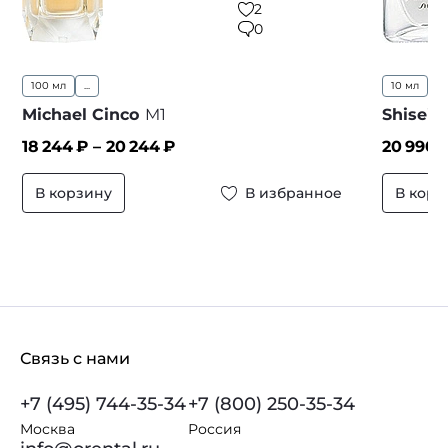
2
0
100 мл
...
10 мл
Michael Cinco
M1
Shiseid
18 244
₽ –
20 244
₽
20 990
В корзину
В избранное
В корз
Связь с нами
+7 (495) 744-35-34
+7 (800) 250-35-34
Москва
Россия